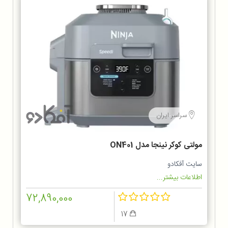
سراسر ایران
مولتی کوکر نینجا مدل ON401
سایت آفکادو
اطلاعات بیشتر...
72,890,000
17