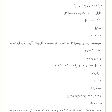
برنامه های پیش فرض
دارای 12 حالت پخت خودکار
رنگ محصول
استیل
قابلیت ها
سیستم ایمنی پیشرفته و درب هوشمند ، قابلیت گرم نگهدارنده و
پخت تاخیری
جنس بدنه
استیل ضد زنگ و پلاستیک با کیفیت
ظرفیت
6 لیتر
عملکردها
آرام پز، بخارپز، پلوپز، زودپز
برنامه ها
سوپ – گوشت – مرغ – کیک – آرام پز – برنج – بریانی – جو دوسر –