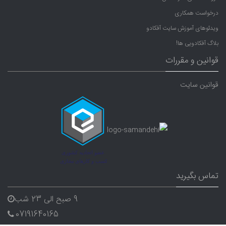
درخواست همکاری
ویدئوهای آموزش سایت آفکادو
بلاگ آفکادویی ها!
قوانین و مقررات
قوانین سایت
تماس بگیرید
9 صبح الی 23 شب
07191640165