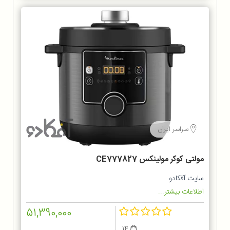
سراسر ایران
مولتی کوکر مولینکس CE777827
سایت آفکادو
اطلاعات بیشتر...
51,390,000
14