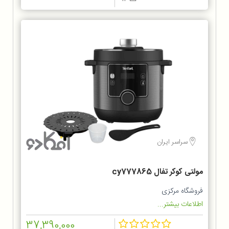
سراسر ایران
مولتی کوکر تفال cy777865
فروشگاه مرکزی
اطلاعات بیشتر...
37,390,000