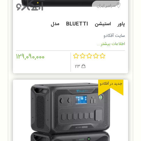
سراسر ایران
پاور استیشن BLUETTI مدل
Portable Power Station EB70
سایت آفکادو
اطلاعات بیشتر...
129,090,000
23
جدید در آفکادو