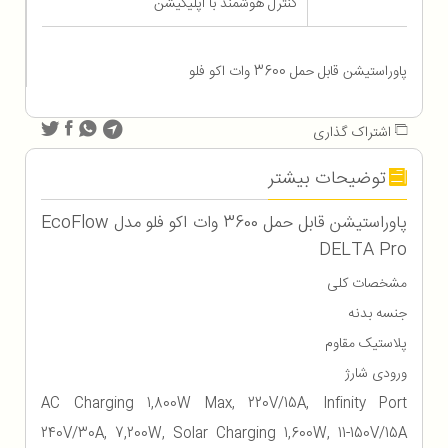
کنترل هوشمند با اپلیکیشن
پاوراستیشن قابل حمل 3600 وات اکو فلو
اشتراک گذاری
توضیحات بیشتر
پاوراستیشن قابل حمل 3600 وات اکو فلو مدل EcoFlow
DELTA Pro
مشخصات کلی
جنسه بدنه
پلاستیک مقاوم
ورودی شارژ
AC Charging 1,800W Max, 220V/15A, Infinity Port
240V/30A, 7,200W, Solar Charging 1,600W, 11-150V/15A