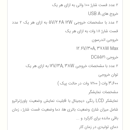
۲ عدد فست شارژ ۱۰۰ واتی به ازای هر یک
خروج های USB A
۲ عدد با مشخصات خروجی 5V/2.4A 12W به ازای هر یک ۲ عدد
فست شارژ ۱۸ وات به ازای هر یک
خروجی اندرسون
12.6V/30A, 378W Max
خروجی DC5521
۲ عدد با مشخصات خروجی 12V/3A, 38W به ازای هر یک
توان خروجی
3،6۰۰ وات ( ۷۲۰۰ وات در حالت پیک )
مشخصات نمایشگر
نمایشکر LCD رنگی دیجیتال با قابلیت نمایش وضعیت پاورژنراترو
شامل میزان شارژ، وضعیت باتری ها، دما وضعیت فست شارژ ، زمان
باقی مانده برای کارکرد و ...
دمای تولیدی در زمان کار