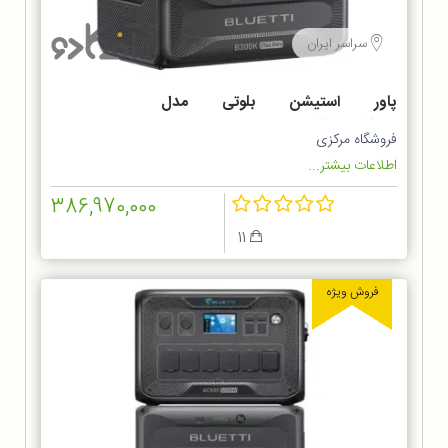
سراسر ایران
پاور استیشن بلوتی مدل
AC300+B300K
فروشگاه مرکزی
اطلاعات بیشتر...
386,970,000
11
فروش ویژه