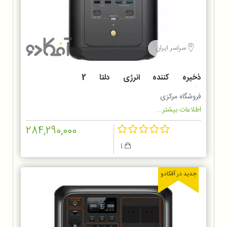
سراسر ایران
ذخیره کننده انرژی دلتا 2
مکسEcoFlow E2000 DELTA 2
فروشگاه مرکزی
Max
اطلاعات بیشتر...
284,290,000
1
جدید در آفکادو