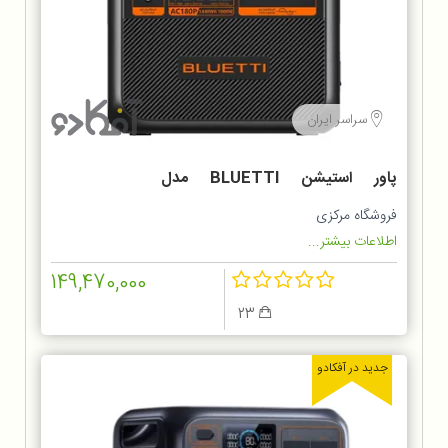
سراسر ایران
پاور استیشن BLUETTI مدل
AC180P Power Station پاور
فروشگاه مرکزی
استیشن بلوتی
اطلاعات بیشتر...
149,470,000
23
جدید در آفکادو