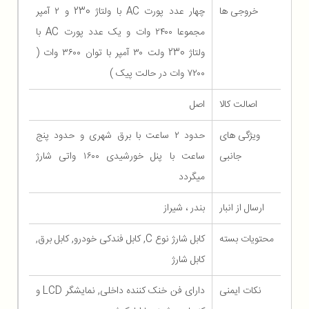
خروجی ها
چهار عدد پورت AC با ولتاژ 230 و ۲ آمپر
مجموعا ۲۴۰۰ وات و یک عدد پورت AC با
ولتاژ 230 ولت ۳۰ آمپر با توان ۳۶۰۰ وات (
۷۲۰۰ وات در حالت پیک )
اصالت کالا
اصل
ویژگی های
حدود ۲ ساعت با برق شهری و حدود پنج
جانبی
ساعت با پنل خورشیدی ۱۶۰۰ واتی شارژ
میگردد
ارسال از انبار
بندر ، شیراز
محتویات بسته
کابل شارژ نوع C, کابل فندکی خودرو, کابل برق,
کابل شارژ
نکات ایمنی
دارای فن خنک کننده داخلی, نمایشگر LCD و