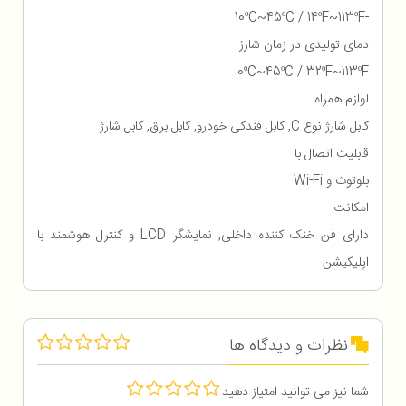
-10ºC~45ºC / 14ºF~113ºF
دمای تولیدی در زمان شارژ
0ºC~45ºC / 32ºF~113ºF
لوازم همراه
کابل شارژ نوع C, کابل فندکی خودرو, کابل برق, کابل شارژ
قابلیت اتصال با
بلوتوث و Wi-Fi
امکانت
دارای فن خنک کننده داخلی, نمایشگر LCD و کنترل هوشمند با
اپلیکیشن
نظرات و دیدگاه ها
شما نیز می توانید امتیاز دهید