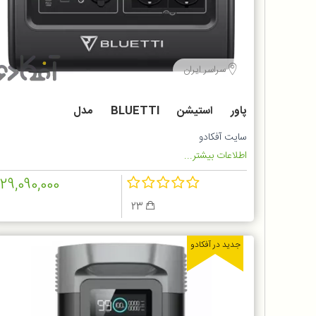
سراسر ایران
پاور استیشن BLUETTI مدل
Portable Power Station EB70
سایت آفکادو
اطلاعات بیشتر...
129,090,000
23
جدید در آفکادو