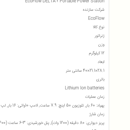
EcoFlow DELTA 2 Portable Power Station
شرکت سازنده
EcoFlow
نوع کالا
ژنراتور
وزن
12 کیلوگرم
ابعاد
28.1×21.1×40 سانتی متر
باتری
Lithium Ion batteries
زمان عملیات
پهپاد: 60 بار, تلوزیون 50 اینچ: 7.9 ساعت, لامپ 10واتی: 16 بار, لپ تاپ: 25 بار, موبایل: 89 بار
زمان شارژ
پریز دیواری: 80 دقیقه (1200 وات), پنل خورشیدی: 3-6 ساعت (400وات × 1), شارژر ماشین: 11 ساعت