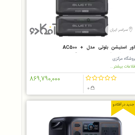
سراسر ایران
پاور استیشن بلوتی مدل AC500 +
B300 ظرفیت ۱۱۰۶۰۰۰ میلی آمپر
روشگاه مرکزی
لاعات بیشتر...
869,790,000
0
جدید در آفکادو