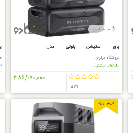
سراسر ایران
پاور استیشن بلوتی مدل
AC300+B300K
2*K
فروشگاه مرکزی
ف
اطلاعات بیشتر...
اط
386,970,000
11
فروش ویژه