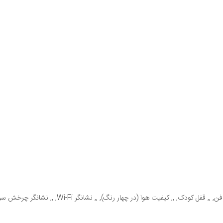
(در چهار رنگ), ,, نشانگر Wi-Fi, ,, نشانگر چرخش سری, ,, نمایش وضعیت نور محیط