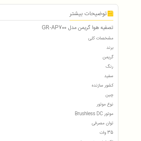
توضیحات بیشتر
تصفیه هوا گریمن مدل GR-AP700
مشخصات کلی
برند
گریمن
رنگ
سفید
کشور سازنده
چین
نوع موتور
موتور Brushless DC
توان مصرفی
35 وات