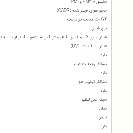
سنسور PM2.5 و PM1
حجم هوای فیلتر شده (CADR)
172 متر مکعب در ساعت
نوع فیلتر
فیلتراسیون 5 مرحله ای: فیلتر مش قابل شستشو – فیلتر اولیه – فیلتر هپا 13 – فیلتر کربن فعال – فیلتر استریلیزاسیون ماورابنفش UVC
فیلتر ماورا بنفش (UV)
دارد
نشانگر وضعیت فیلتر
دارد
نشانگر کیفیت هوا
دارد
شبکه قابل تنظیم
ندارد
تایمر
دارد