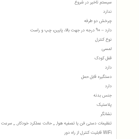
سیستم تاخیر در شروع
ندارد
چرخش دو طرفه
دارد – 90 درجه در جهت بالا، پایین، چپ و راست
نوع کنترل
لمسی
قفل کودک
دارد
دستگیره قابل حمل
دارد
جنس بدنه
پلاستیک
نشانگر
تنظیمات دستی فن یا تصفیه هوا, ,, حالت عملکرد خودکار, ,, سرعت فن, ,, قفل کودک, ,, کیفیت هوا 
WiFi قابلیت کنترل از راه دور