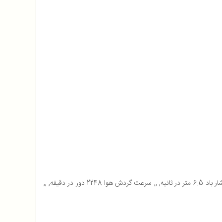
امکان برنامه ریزی از طریق گوشی هوشمند, ,, پشتیبانی از دستیار صوتی های گوگل و الکسا, ,, تصفیه و انتشار هوای مطلوب به صورت 3D, ,, سرعت انتشار باد 6.5 متر در ثانیه, ,, سرعت گردش هوا 2248 دور در دقیقه, ,,