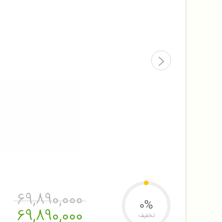
69,890,000
0%
69,890,000
تخفیف