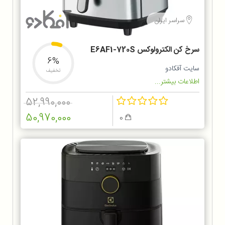
سراسر ایران
سرخ کن الکترولوکس E6AF1-720S
6%
سایت آفکادو
تخفیف
اطلاعات بیشتر...
52,990,000
50,970,000
0