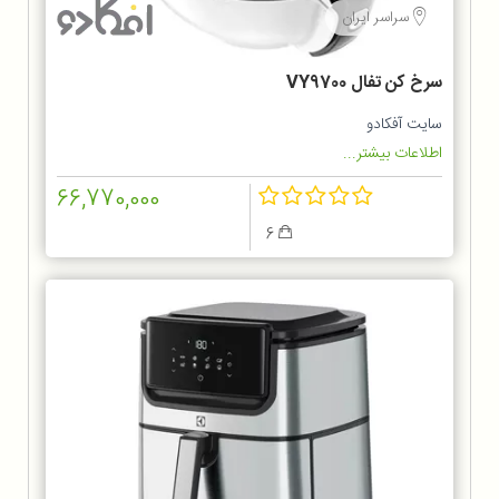
سراسر ایران
سرخ کن تفال VY9700
سایت آفکادو
اطلاعات بیشتر...
66,770,000
6