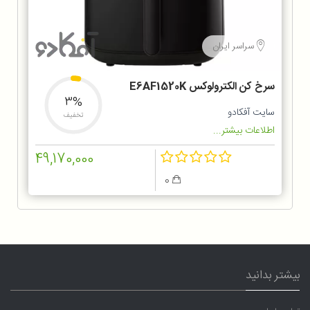
سراسر ایران
سرخ کن الکترولوکس E6AF1520K
3%
سایت آفکادو
تخفیف
اطلاعات بیشتر...
49,170,000
0
بیشتر بدانید