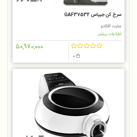
سرخ کن جیپاس GAF37532
سایت آفکادو
اطلاعات بیشتر...
50,970,000
0