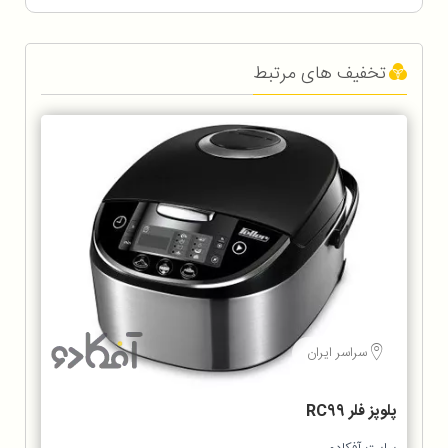
تخفیف های مرتبط
سراسر ایران
پلوپز فلر RC99