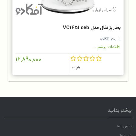
سراسر ایران
بخارپز تفال مدل VC1451 seb
سایت آفکادو
اطلاعات بیشتر...
16,890,000
3
بیشتر بدانید
تماس با ما
درباره ما