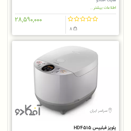
سایت آفکادو
اطلاعات بیشتر...
28,590,000
8
سراسر ایران
پلوپز فیلیپس HD4515