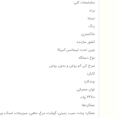
مشخصات کلی
برند
نینجا
رنگ
خاکستری
کشور سازنده
چین تحت لیسانس آمریکا
نوع دستگاه
سرخ کن کم روغن و بدون روغن
کارکرد
چندکاره
توان مصرفی
2470 وات
عملکردها
عملکرد پخت سیب زمینی، گوشت، مرغ، ماهی، سبزیجات، اسنک، پیتزا،