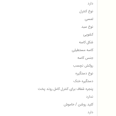
دارد
نوع کنترل
لمسی
نوع سبد
کشویی
شکل کاسه
کاسه مستطیلی
جنس کاسه
روکش نچسب
نوع دستگیره
دستگیره خنک
پنجره شفاف برای کنترل کامل روند پخت
ندارد
کلید روشن / خاموش
دارد