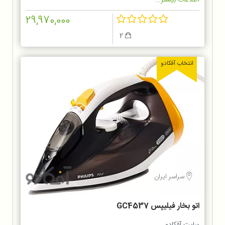
اطلاعات بیشتر...
29,970,000
2
انتخاب آفکادو
سراسر ایران
اتو بخار فیلیپس GC4537
سایت آفکادو