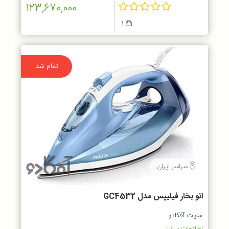
123,670,000
1
تمام شد
سراسر ایران
اتو بخار فیلیپس مدل GC4532
سایت آفکادو