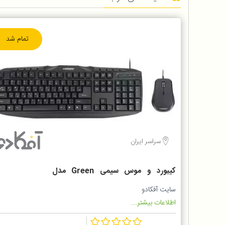
تمام شد
سراسر ایران
کیبورد و موس سیمی Green مدل
GKM305
سایت آفکادو
اطلاعات بیشتر...