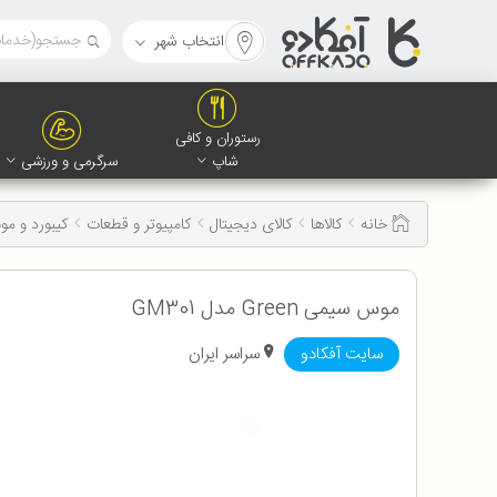
انتخاب شهر
رستوران و کافی
شاپ
سرگرمی و ورزشی
خانه
کالاها
کالای دیجیتال
کامپیوتر و قطعات
کیبورد و م
موس سیمی Green مدل GM301
سایت آفکادو
سراسر ایران