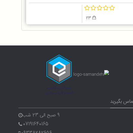
23
ماس بگیرید
9 صبح الی 23 شب
07191640165