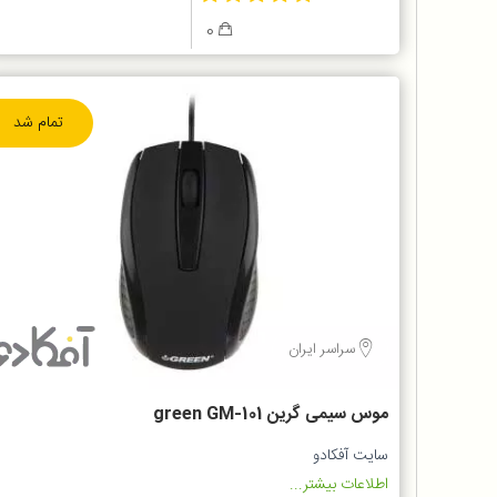
0
تمام شد
سراسر ایران
موس سیمی گرین green GM-101
سایت آفکادو
اطلاعات بیشتر...