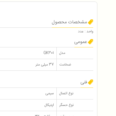
مشخصات محصول
واحد : عدد
عمومی
مدل
GK301
ضخامت
37 میلی متر
فنی
نوع اتصال
سیمی
نوع حسگر
اپتیکال