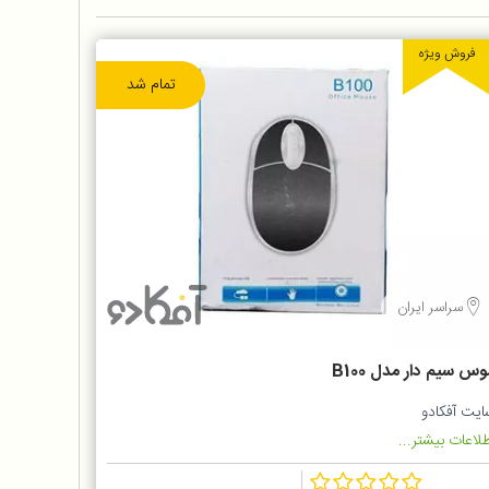
فروش ویژه
تمام شد
سراسر ایران
س سیم دار مدل B100
ایت آفکادو
لاعات بیشتر...