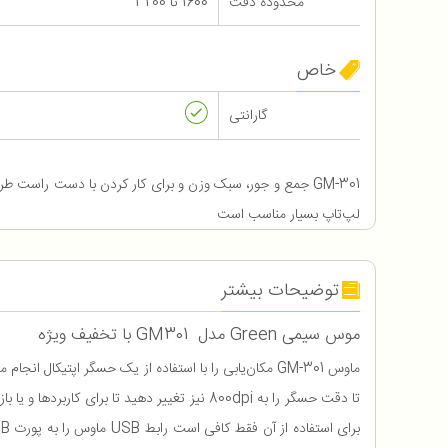
محدوده دقت
1600 تا 3200
خاص
گارانتی
GM-301 جمع و جور، سبک وزن و برای کار کردن با دست راست طرا
لپ‌تاپ بسیار مناسب است
توضیحات بیشتر
موس سیمی Green مدل GM301 با تخفیف ویژه