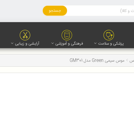
جستجو
پزشکی و سلامت
فرهنگی و آموزشی
آرایشی و زیبایی
وس
موس سیمی Green مدل GM301