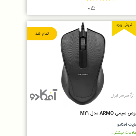
0
فروش ویژه
تمام شد
سراسر ایران
س سیمی ARMO مدل M21
ایت آفکادو
لاعات بیشتر...