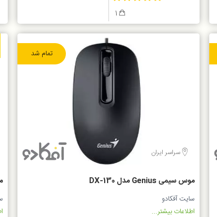
1
تمام شد
سراسر ایران
موس سیمی Genius مدل DX-130
مو
سایت آفکادو
س
اطلاعات بیشتر...
اط