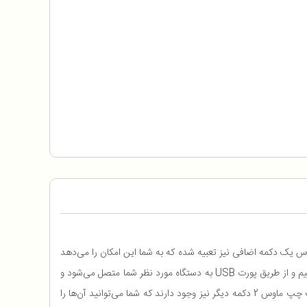
چ را مکان‌یابی کند. علاوه بر این بر روی این ماوس یک دکمه اضافی نیز تعبیه شده که به شما این امکان را می‌دهد
تا دقت حسگر را به 800dpi نیز تغییر دهید تا برای کاربردها و یا بازی‌های مختلف انعطاف‌پذیری بیشتری داشته باشید. Green GM-301 به صورت باسیم و از طریق پورت USB به دستگاه مورد نظر شما متصل می‌شود و
برای استفاده از آن فقط کافی است رابط USB ماوس را به پورت USB کامپیوتر خود متصل نمایید و به آسانی از آن استفاده نمایید. در لبه کناری سمت چپ ماوس 2 دکمه دیگر نیز وجود دارند که شما می‌توانید آن‌ها را