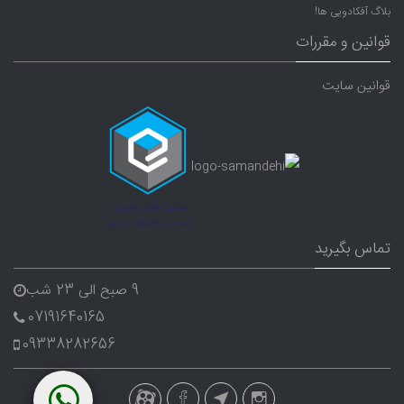
بلاگ آفکادویی ها!
قوانین و مقررات
قوانین سایت
تماس بگیرید
9 صبح الی 23 شب
07191640165
09338282656