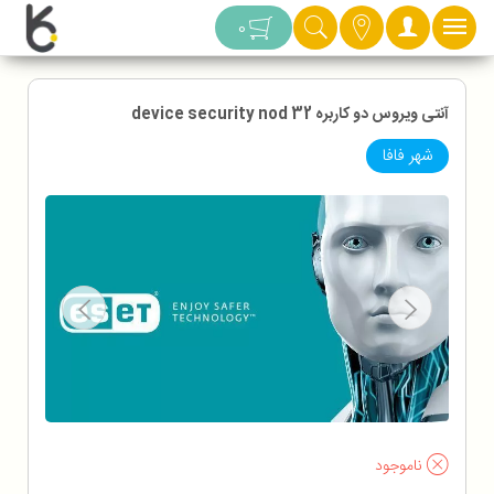
دسته بندی
0
آنتی ویروس دو کاربره device security nod 32
شهر فافا
ناموجود