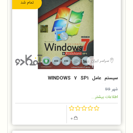
تمام شد
سراسر ایران
سیستم عامل WINDOWS 7 SP1
نسخه 32 و 64 بیتی
شهر فافا
اطلاعات بیشتر...
0