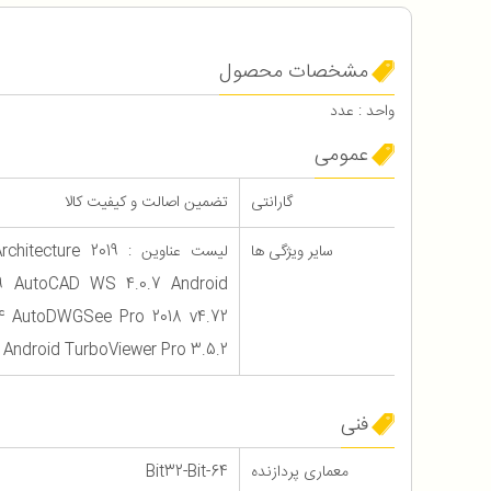
مشخصات محصول
واحد : عدد
عمومی
گارانتی
تضمین اصالت و کیفیت کالا
سایر ویژگی ها
لیست عناوین : e 2019
19 AutoCAD WS 4.0.7 Android
4 AutoDWGSee Pro 2018 v4.72
 Android TurboViewer Pro 3.5.2
فنی
معماری پردازنده
64-Bit32-Bit