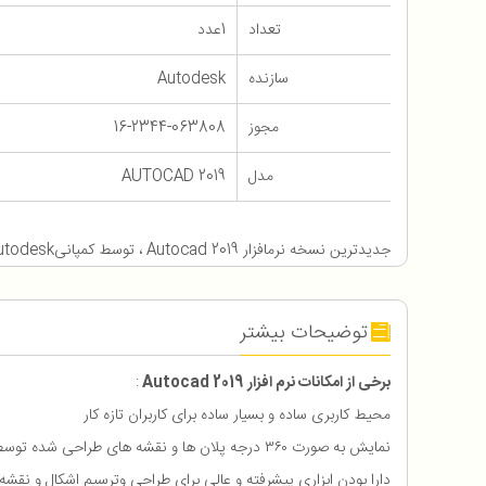
تعداد
1عدد
سازنده
Autodesk
مجوز
16-2344-063808
مدل
AUTOCAD 2019
جدیدترین نسخه نرم‎‎افزار Autocad 2019 ، توسط کمپانیAutodesk ارائه گردید.
توضیحات بیشتر
برخی از امکانات نرم افزار Autocad 2019
:
محیط کاربری ساده و بسیار ساده برای کاربران تازه کار
نمایش به صورت ۳۶۰ درجه پلان ها و نقشه های طراحی شده توسط کاربران
دارا بودن ابزاری پیشرفته و عالی برای طراحی وترسیم اشکال و نقش