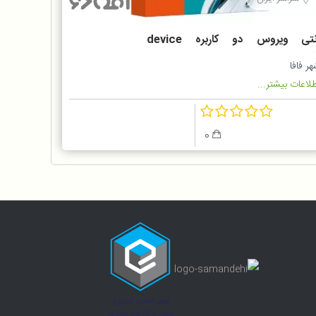
آنتی ویروس دو کاربره device
security nod 3
ر فافا
لاعات بیشتر...
0