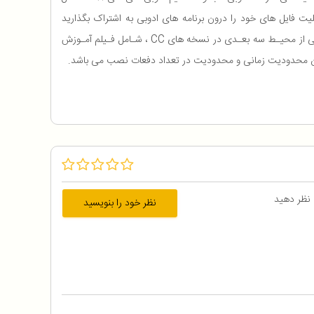
یت فایل های خود را درون برنامه های ادوبی به اشتراک بگذارید
و... قدرتمندترین نـرم افزار طـراحی و پردازش تصـاویر ، قابلیت تایپ مستقیم فارسی در تمامی نسخـه هـا بـدون دخـالت فـارسی نویس ، پشتیبـانی از محیـط سه بعـدی در نسخه های CC ، شـامل فـیلم آمـوزش
 بدون محدودیت زمانی و محدودیت در تعداد دفعات نصب می باشد.
 نظر دهید
نظر خود را بنویسید