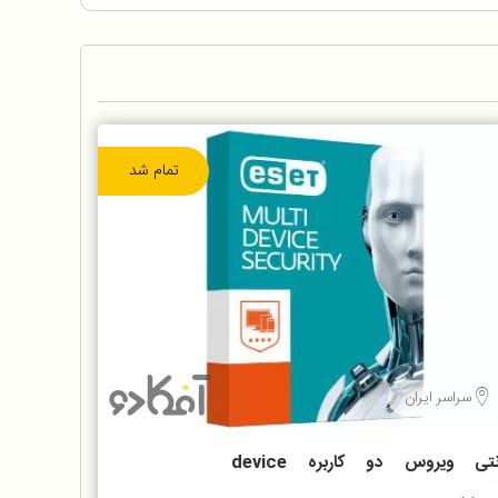
تمام شد
سراسر ایران
آنتی ویروس دو کاربره device
security nod 3