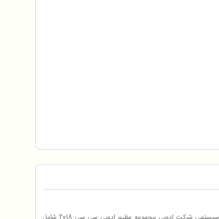
مجموعه ادوبی 2018دارای اتوران اختصاصی به همراه فیلم آموزشی نصب و فعال سازیامکان تایپ مستقیم زبان فارسی / شامل فونت / آپدیت های سیستمی شرکت ادوبی مجموعه عظیم ادوبی سی سی 2018 شامل