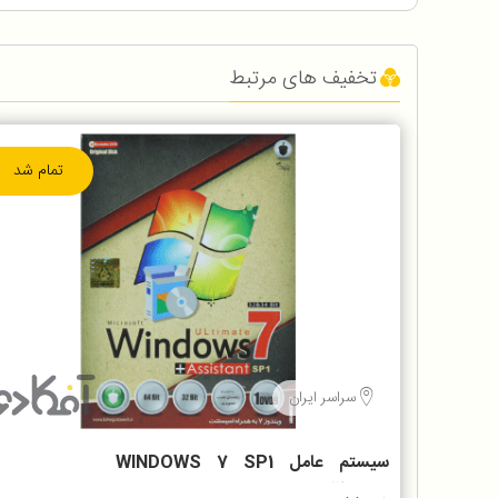
تخفیف های مرتبط
تمام شد
سراسر ایران
سیستم عامل WINDOWS 7 SP1
نسخه 32 و 64 بیتی