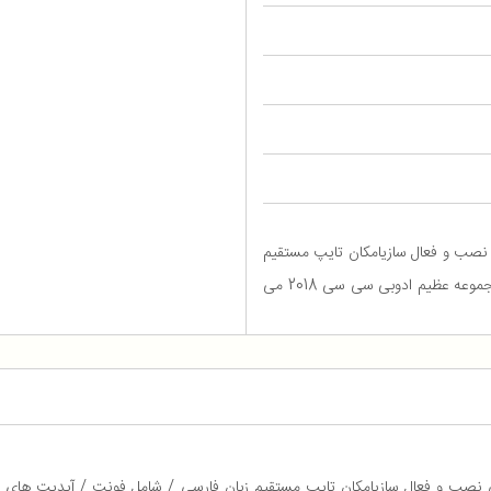
م آموزشی نصب و فعال سازیامکان تایپ مستقیم
زبان فارسی / شامل فونت / آپدیت های سیستمی شرکت ادوبی مجموعه عظیم ادوبی سی سی 2018 می