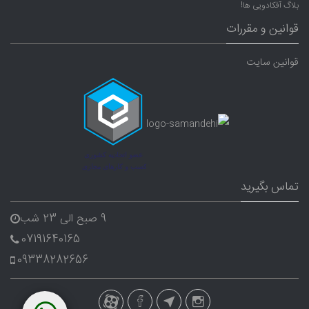
بلاگ آفکادویی ها!
قوانین و مقررات
قوانین سایت
تماس بگیرید
9 صبح الی 23 شب
07191640165
09338282656