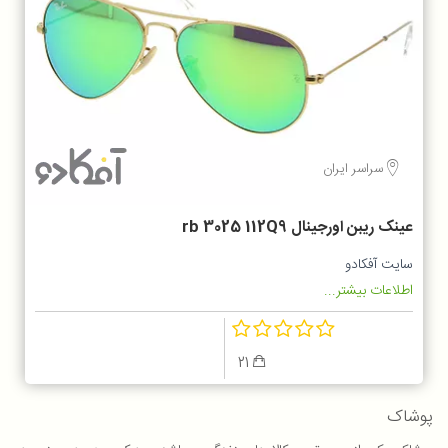
سراسر ایران
عینک ریبن اورجینال rb 3025 112Q9
سایت آفکادو
اطلاعات بیشتر...
21
پوشاک