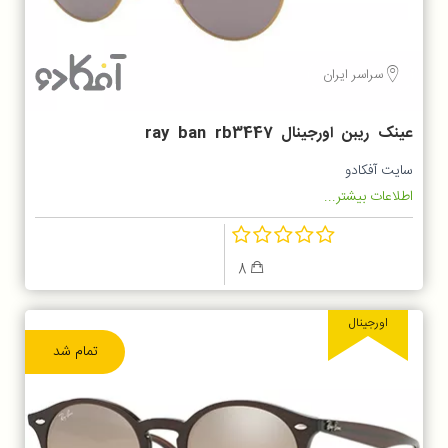
سراسر ایران
عینک ریبن اورجینال ray ban rb3447
9065v8
سایت آفکادو
اطلاعات بیشتر...
8
اورجینال
تمام شد