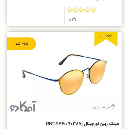
8
اورجینال
تمام شد
سراسر ایران
عینک ریبن اورجینال RB3574n 90387j