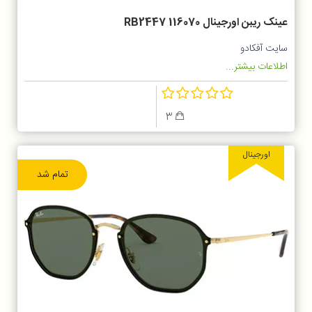
عینک ریبن اورجینال RB2447 116070
سایت آفکادو
اطلاعات بیشتر...
3
اورجینال
تمام شد