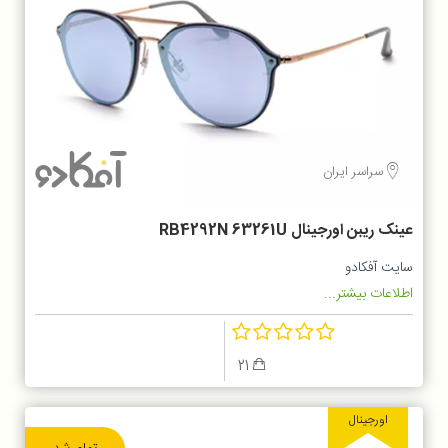
سراسر ایران
عینک ریبن اورجینال RB4292N 63261U
سایت آفکادو
اطلاعات بیشتر...
21
اورجینال