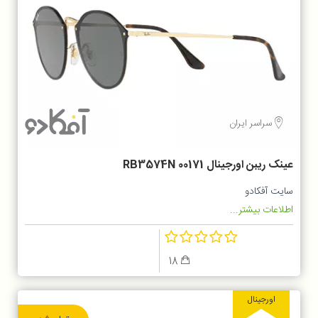
سراسر ایران
عینک ریبن اورجینال RB3574N 00171
سایت آفکادو
اطلاعات بیشتر...
18
اورجینال