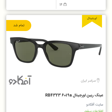
14
اورجینال
تمام شد
سراسر ایران
عینک ریبن اورجینال RB4323 6019a
سایت آفکادو
اطلاعات بیشتر...