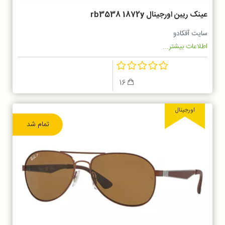
عینک ریبن اورجینال rb3538 1872y
سایت آفکادو
اطلاعات بیشتر...
16
اورجینال
تمام شد