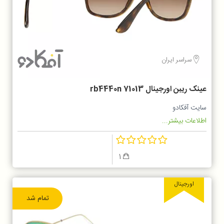
سراسر ایران
عینک ریبن اورجینال rb4440n 71013
سایت آفکادو
اطلاعات بیشتر...
1
اورجینال
تمام شد