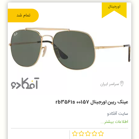
اورجینال
تمام شد
سراسر ایران
عینک ریبن اورجینال rb3561s 00157
سایت آفکادو
اطلاعات بیشتر...