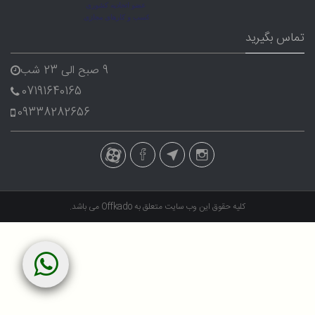
تماس بگیرید
9 صبح الی 23 شب
07191640165
09338282656
کلیه حقوق این وب سایت متعلق به
Offkado
می باشد.