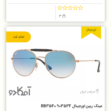
3
اورجینال
تمام شد
سراسر ایران
عینک ریبن اورجینال RB3540 90353F