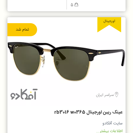
5
اورجینال
تمام شد
سراسر ایران
عینک ریبن اورجینال rb3016 w0365
سایت آفکادو
اطلاعات بیشتر...