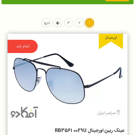
1
2
3
انتها
اورجینال
تمام شد
سراسر ایران
عینک ریبن اورجینال RB3561 0029U