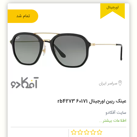
اورجینال
تمام شد
سراسر ایران
عینک ریبن اورجینال rb4273 60171
سایت آفکادو
اطلاعات بیشتر...