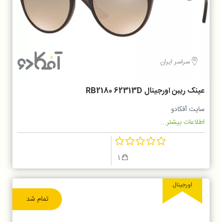
سراسر ایران
عینک ریبن اورجینال RB2180 62313D
سایت آفکادو
اطلاعات بیشتر...
1
اورجینال
تمام شد