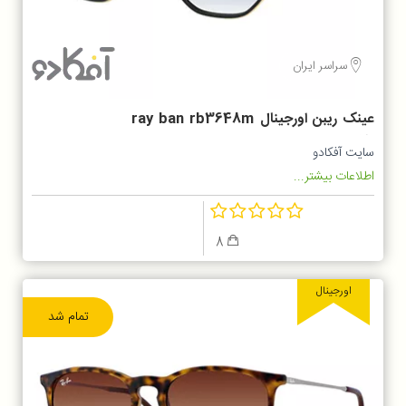
سراسر ایران
عینک ریبن اورجینال ray ban rb3648m
91673f
سایت آفکادو
اطلاعات بیشتر...
8
اورجینال
تمام شد