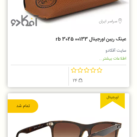
سراسر ایران
عینک ریبن اورجینال rb 3025 00133
سایت آفکادو
اطلاعات بیشتر...
24
اورجینال
تمام شد