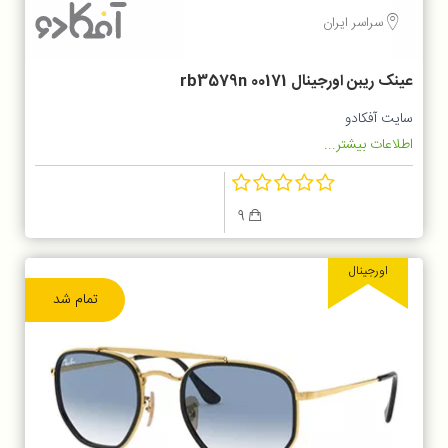
سراسر ایران
عینک ریبن اورجینال rb3579n 00171
سایت آفکادو
اطلاعات بیشتر...
9
اورجینال
تمام شد