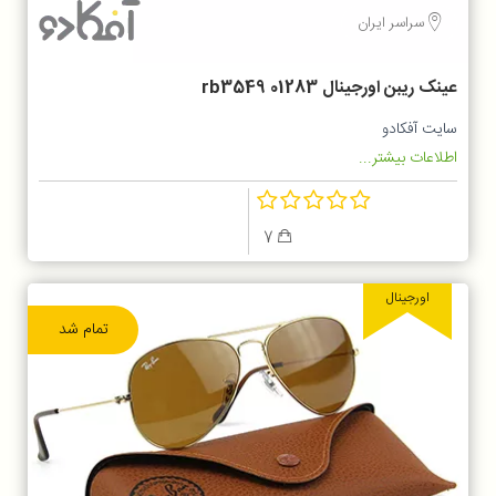
سراسر ایران
عینک ریبن اورجینال rb3549 01283
سایت آفکادو
اطلاعات بیشتر...
7
اورجینال
تمام شد