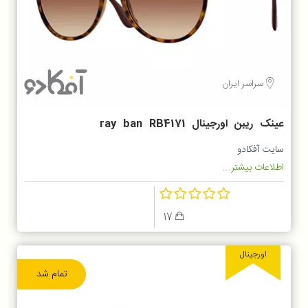
سراسر ایران
عینک ریبن اورجینال ray ban RB4171
86513
سایت آفکادو
اطلاعات بیشتر...
17
اورجینال
تمام شد