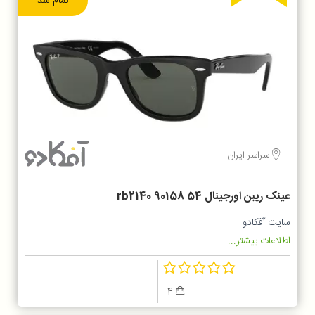
تمام شد
سراسر ایران
عینک ریبن اورجینال rb2140 90158 54
سایت آفکادو
اطلاعات بیشتر...
4