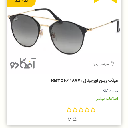
تمام شد
سراسر ایران
عینک ریبن اورجینال RB3546 18771
سایت آفکادو
اطلاعات بیشتر...
18