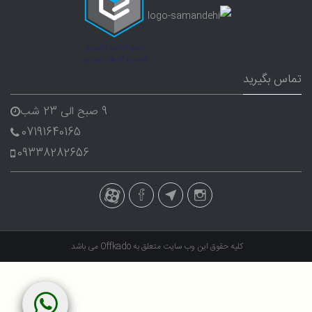
تماس بگیرید
9 صبح الی 23 شب
07191640165
09338282656
کلیه حقوق این وب سایت متعلق به
Offkado
می باشد.