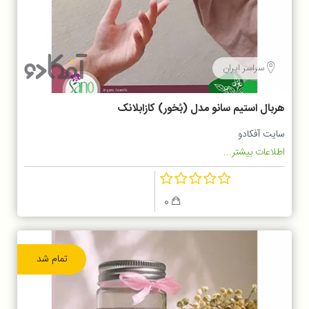
سراسر ایران
هربال استیم سانو مدل (بُخور) کازابلانک
سایت آفکادو
اطلاعات بیشتر...
0
تمام شد