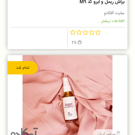
براش ریمل و ابرو کد M9
سایت آفکادو
اطلاعات بیشتر...
27
تمام شد
سراسر ایران