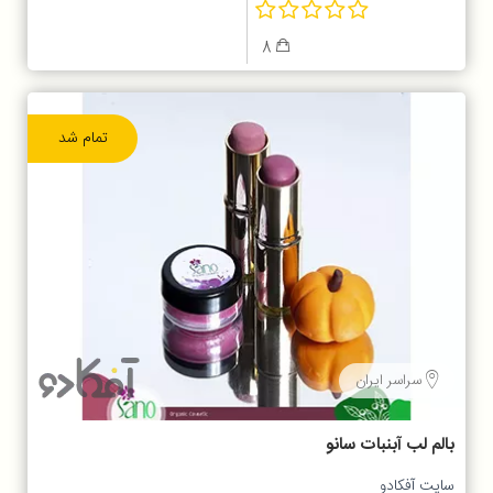
8
تمام شد
سراسر ایران
بالم لب آبنبات سانو
سایت آفکادو