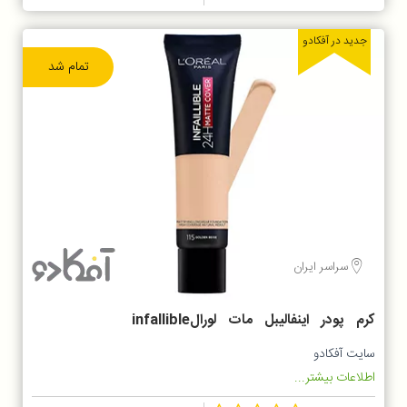
جدید در آفکادو
تمام شد
سراسر ایران
کرم پودر اینفالیبل مات لورالinfallible
loreal
سایت آفکادو
اطلاعات بیشتر...