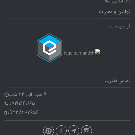
بلاگ آفکادویی ها!
قوانین و مقررات
قوانین سایت
تماس بگیرید
9 صبح الی 23 شب
07191640165
09338282656