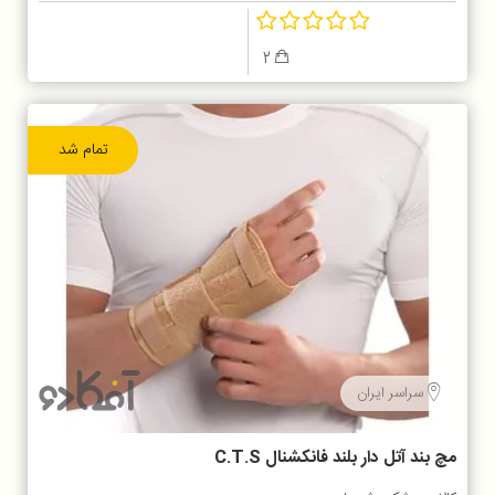
2
تمام شد
سراسر ایران
مچ بند آتل دار بلند فانکشنال C.T.S