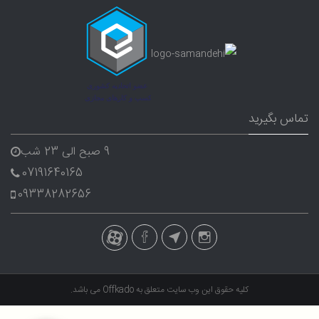
تماس بگیرید
9 صبح الی 23 شب
07191640165
09338282656
کلیه حقوق این وب سایت متعلق به
Offkado
می باشد.