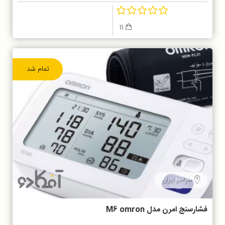
11
تمام شد
سراسر ایران
فشارسنج امرن مدل M6 omron