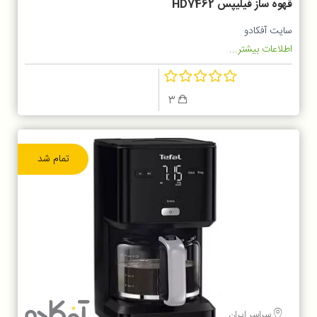
قهوه ساز فیلیپس HD7462
سایت آفکادو
اطلاعات بیشتر...
3
تمام شد
سراسر ایران