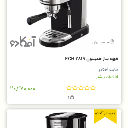
سراسر ایران
قهوه ساز همیلتون ECH 2819
سایت آفکادو
اطلاعات بیشتر...
20,270,000
1
جدید در آفکادو