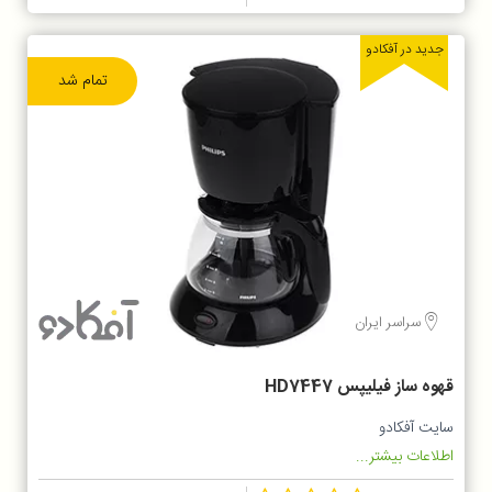
جدید در آفکادو
تمام شد
سراسر ایران
قهوه ساز فيليپس HD7447
سایت آفکادو
اطلاعات بیشتر...