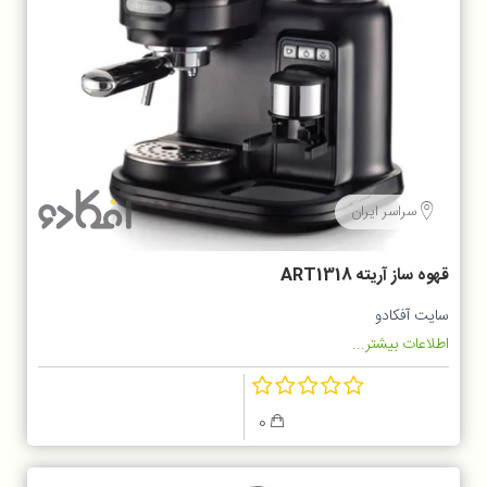
سراسر ایران
قهوه ساز آریته ART1318
سایت آفکادو
اطلاعات بیشتر...
0