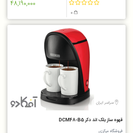
48,190,000
0
سراسر ایران
قهوه ساز بلک اند دکر DCM48-B5
فروشگاه مرکزی