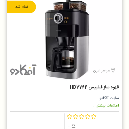
تمام شد
سراسر ایران
قهوه ساز فیلیپس HD7762
سایت آفکادو
اطلاعات بیشتر...
0