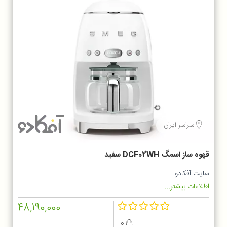
سراسر ایران
قهوه ساز اسمگ DCF02WH سفید
سایت آفکادو
اطلاعات بیشتر...
48,190,000
0