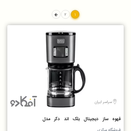
2
1
سراسر ایران
قهوه ساز دیجیتال بلک اند دکر مدل
sscm125
فروشگاه مرکزی