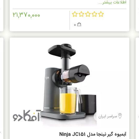
اطلاعات بیشتر...
ا
21,370,000
0
سراسر ایران
آبمیوه گیر نینجا مدل Ninja JC151