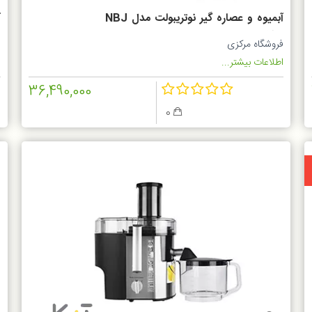
آبمیوه و عصاره گیر نوتریبولت مدل NBJ
آ
300
فروشگاه مرکزی
س
اطلاعات بیشتر...
ا
36,490,000
0