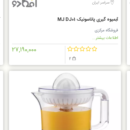
سراسر ایران
آبمیوه گیری پاناسونیک MJ DJ01
آ
فروشگاه مرکزی
س
اطلاعات بیشتر...
ا
27,190,000
2