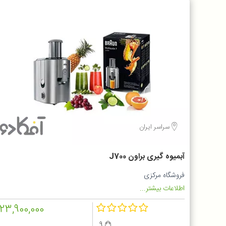
سراسر ایران
آبمیوه گیری براون J700
فروشگاه مرکزی
اطلاعات بیشتر...
23,900,000
9