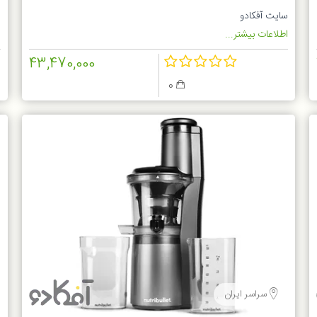
1
سایت آفکادو
ف
اطلاعات بیشتر...
ا
43,470,000
0
سراسر ایران