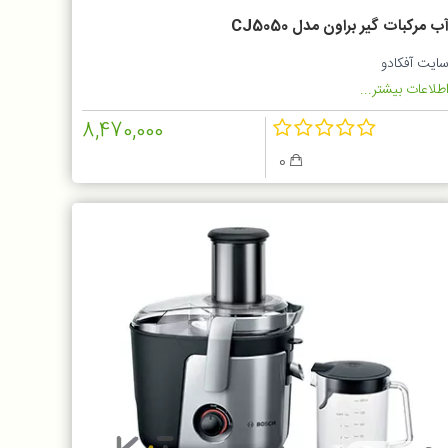
ب مرکبات گیر براون مدل CJ5050
ایت آفکادو
طلاعات بیشتر...
8,470,000
0