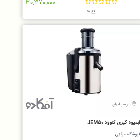
30,370,000
3
سراسر ایران
بمیوه گیری کنوود JEM50
روشگاه مرکزی