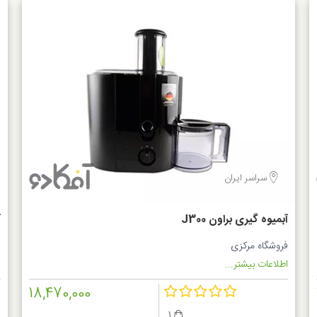
سراسر ایران
آبمیوه گیری براون J300
آ
فروشگاه مرکزی
س
اطلاعات بیشتر...
ا
18,470,000
1