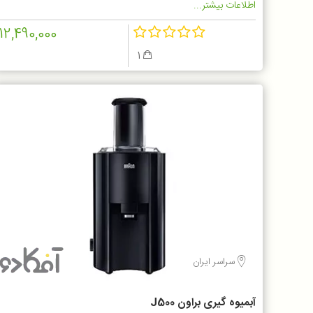
اطلاعات بیشتر...
12,490,000
1
سراسر ایران
آبمیوه گیری براون J500