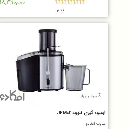
18,390,000
3
سراسر ایران
آبمیوه گیری کنوود JEM02
سایت آفکادو