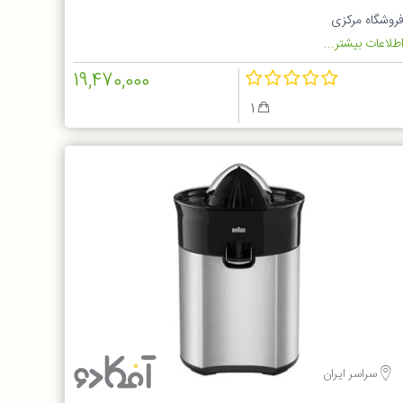
SJ0
روشگاه مرکزی
طلاعات بیشتر...
19,470,000
1
سراسر ایران