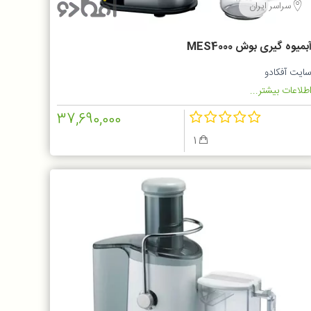
سراسر ایران
بمیوه گیری بوش MES4000
ایت آفکادو
طلاعات بیشتر...
37,690,000
1