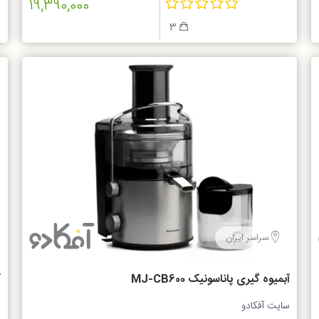
19,390,000
3
سراسر ایران
آبمیوه گیری پاناسونیک MJ-CB600
آ
سایت آفکادو
ف