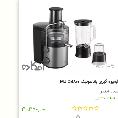
سراسر ایران
بمیوه گیری پاناسونیک MJ CB800
ایت آفکادو
طلاعات بیشتر...
30,370,000
2