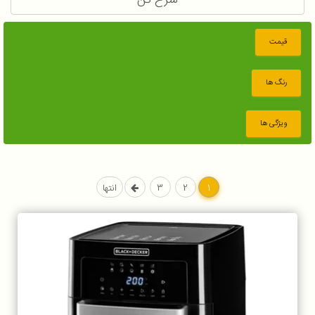
سرخ کن
قیمت
رنگ ها
ویژگی ها
1
2
3
انتها