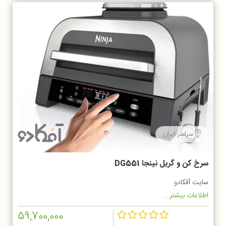
سراسر ایران
سرخ‌ کن و گریل نینجا DG551
سایت آفکادو
اطلاعات بیشتر...
59,700,000