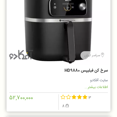
سراسر ایران
سرخ کن فیلیپس HD9880
سایت آفکادو
اطلاعات بیشتر...
52,700,000
3
8