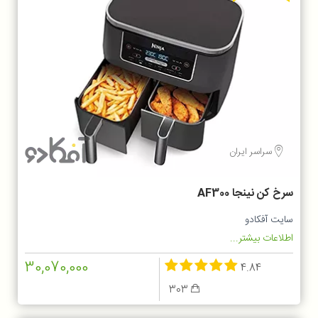
سراسر ایران
سرخ کن نینجا AF300
سایت آفکادو
اطلاعات بیشتر...
30,070,000
4.84
303