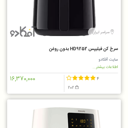
سراسر ایران
سرخ کن فیلیپس HD9252 بدون روغن
سایت آفکادو
اطلاعات بیشتر...
16,370,000
4
202