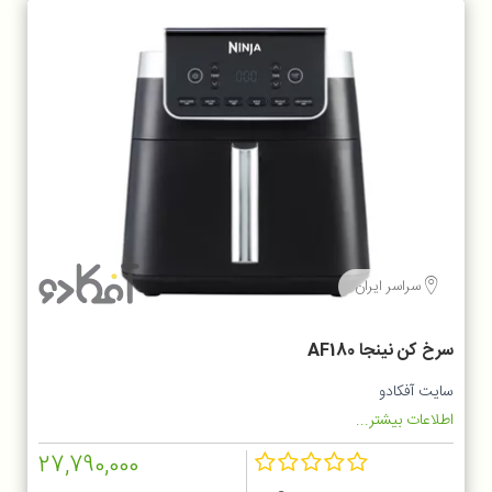
سراسر ایران
سرخ کن نینجا AF180
سایت آفکادو
اطلاعات بیشتر...
27,790,000