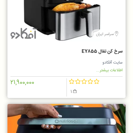
سراسر ایران
سرخ کن تفال EY855
سایت آفکادو
اطلاعات بیشتر...
21,900,000
1