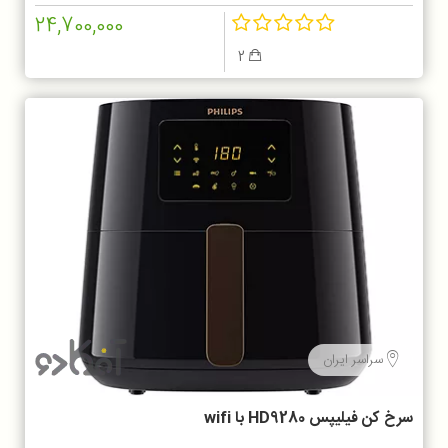
24,700,000
2
سراسر ایران
سرخ کن فیلیپس HD9280 با wifi