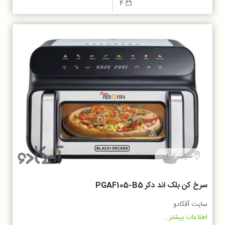
4
سراسر ایران
سرخ کن بلک اند دکر PGAF105-B5
سایت آفکادو
اطلاعات بیشتر...