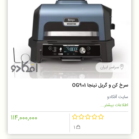
سراسر ایران
سرخ کن و گریل نینجا OG901
سایت آفکادو
اطلاعات بیشتر...
114,000,000
1