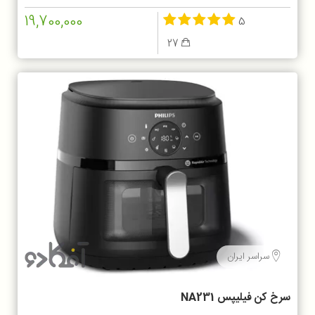
19,700,000
5
27
سراسر ایران
سرخ کن فیلیپس NA231