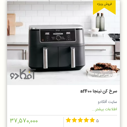
فروش ویژه
سراسر ایران
سرخ کن نینجا af400
سایت آفکادو
اطلاعات بیشتر...
37,570,000
5