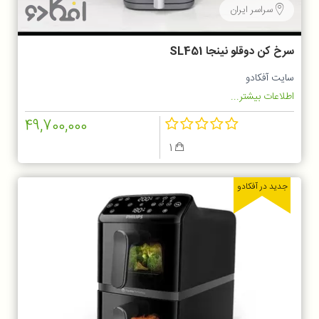
سراسر ایران
سرخ کن دوقلو نینجا SL451
سایت آفکادو
اطلاعات بیشتر...
49,700,000
1
جدید در آفکادو