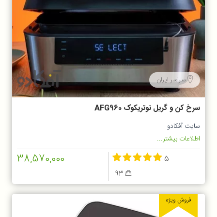
سراسر ایران
سرخ کن و گریل نوتریکوک AFG960
سایت آفکادو
اطلاعات بیشتر...
38,570,000
5
93
فروش ویژه