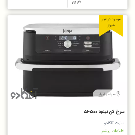
191
موجود در انبار
شیراز
سراسر ایران
سرخ کن نینجا AF500
سایت آفکادو
اطلاعات بیشتر...