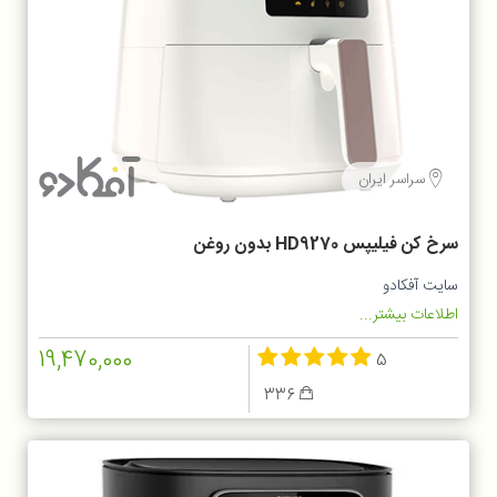
سراسر ایران
سرخ کن فيليپس HD9270 بدون روغن
سایت آفکادو
اطلاعات بیشتر...
19,470,000
5
336