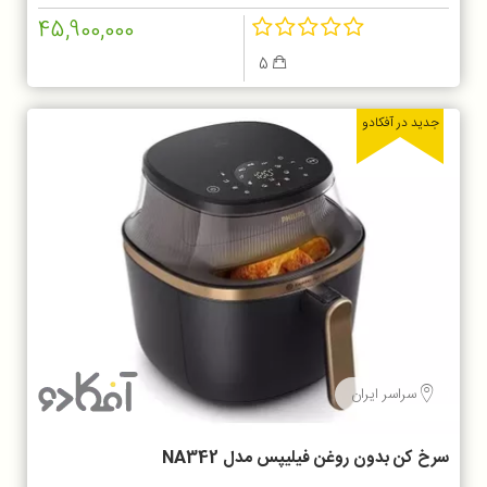
45,900,000
5
جدید در آفکادو
سراسر ایران
سرخ کن بدون روغن فیلیپس مدل NA342