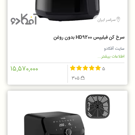
سراسر ایران
سرخ کن فيليپس HD9200 بدون روغن
سایت آفکادو
اطلاعات بیشتر...
15,570,000
5
305