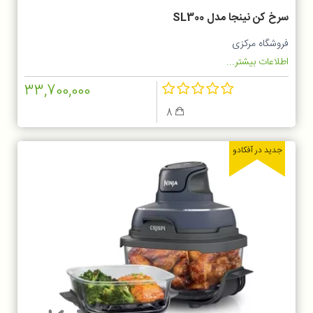
سرخ کن نینجا مدل SL300
فروشگاه مرکزی
اطلاعات بیشتر...
33,700,000
8
جدید در آفکادو