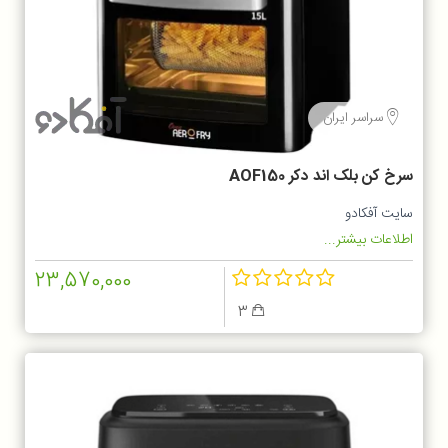
سراسر ایران
سرخ کن بلک اند دکر AOF150
سایت آفکادو
اطلاعات بیشتر...
23,570,000
3