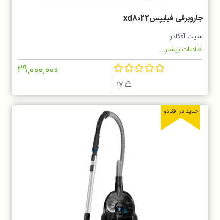
جاروبرقی فیلیپسxd8022
سایت آفکادو
اطلاعات بیشتر...
29,000,000
17
جدید در آفکادو