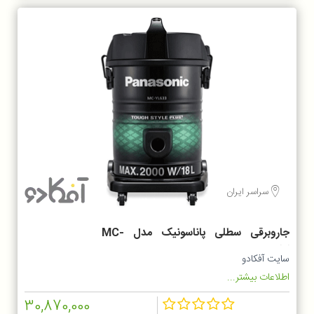
سراسر ایران
جاروبرقی سطلی پاناسونیک مدل MC-
YL633
سایت آفکادو
اطلاعات بیشتر...
30,870,000