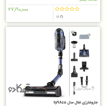
27,190,000
16
سراسر ایران
جاروشارژی تفال مدل ty98co