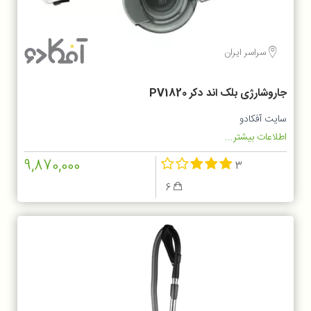
سراسر ایران
جاروشارژی بلک اند دکر PV1820
سایت آفکادو
اطلاعات بیشتر...
9,870,000
3
6