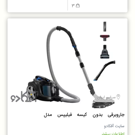
3
سراسر ایران
جاروبرقی بدون کیسه فیلیپس مدل
fc9747
سایت آفکادو
اطلاعات بیشتر...