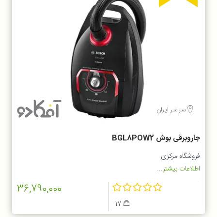
سراسر ایران
جاروبرقی بوش BGL8POW2
فروشگاه مرکزی
اطلاعات بیشتر...
36,790,000
17