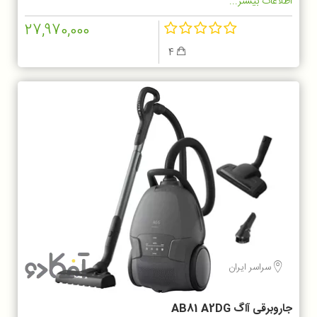
اطلاعات بیشتر...
27,970,000
4
سراسر ایران
جاروبرقی آاگ AB81 A2DG