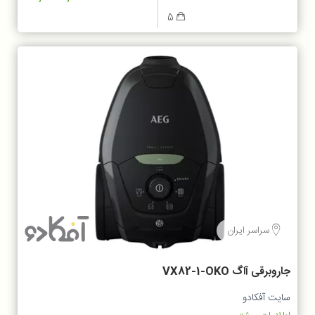
5
سراسر ایران
جاروبرقی آاگ VX82-1-OKO
سایت آفکادو