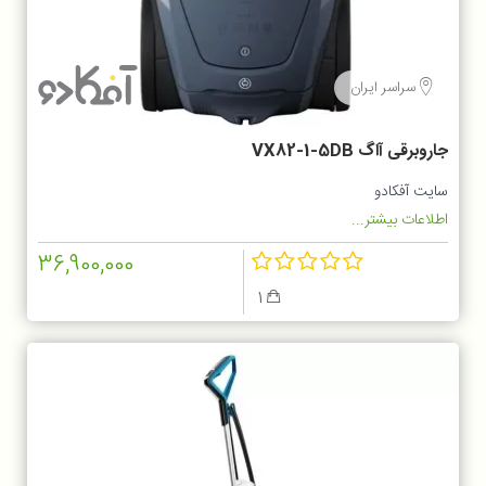
سراسر ایران
جاروبرقی آاگ VX82-1-5DB
سایت آفکادو
اطلاعات بیشتر...
36,900,000
1