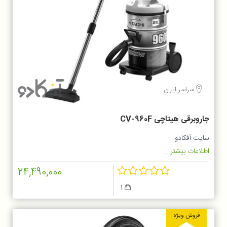
سراسر ایران
جاروبرقی هیتاچی CV-960F
سایت آفکادو
اطلاعات بیشتر...
24,490,000
1
فروش ویژه