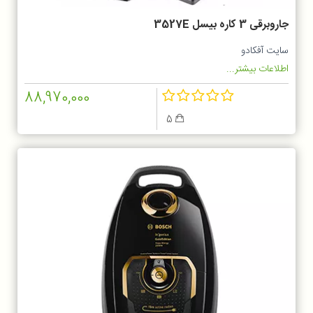
جاروبرقی 3 کاره بیسل 3527E
سایت آفکادو
اطلاعات بیشتر...
88,970,000
5