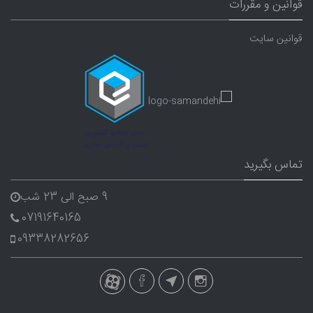
قوانین و مقررات
قوانین سایت
تماس بگیرید
9 صبح الی 23 شب
07191640165
09338282656