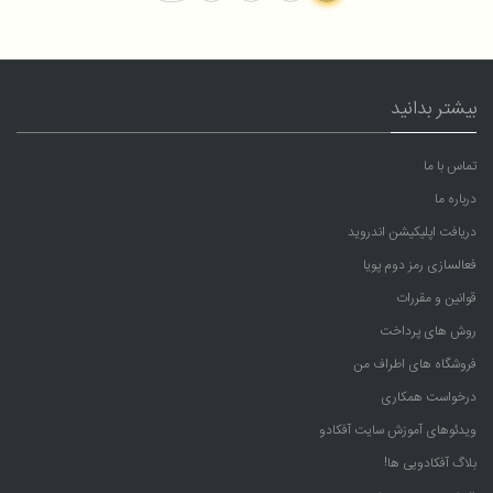
بیشتر بدانید
تماس با ما
درباره ما
دریافت اپلیکیشن اندروید
فعالسازی رمز دوم پویا
قوانین و مقررات
روش های پرداخت
فروشگاه های اطراف من
درخواست همکاری
ویدئوهای آموزش سایت آفکادو
بلاگ آفکادویی ها!