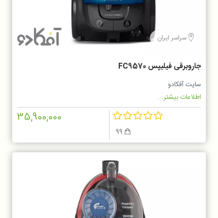
سراسر ایران
جاروبرقی فیلیپس FC9570
سایت آفکادو
اطلاعات بیشتر...
35,900,000
99