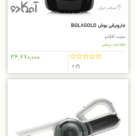
سراسر ایران
جاروبرقی بوش BGL8GOLD
سایت آفکادو
اطلاعات بیشتر...
34,770,000
4