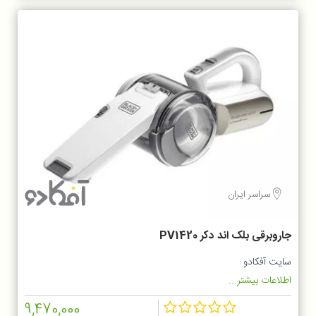
سراسر ایران
جاروبرقی بلک اند دکر PV1420
سایت آفکادو
اطلاعات بیشتر...
9,470,000