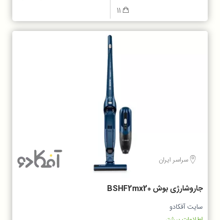
11
سراسر ایران
جاروشارژی بوش BSHF2mx20
سایت آفکادو
اطلاعات بیشتر...