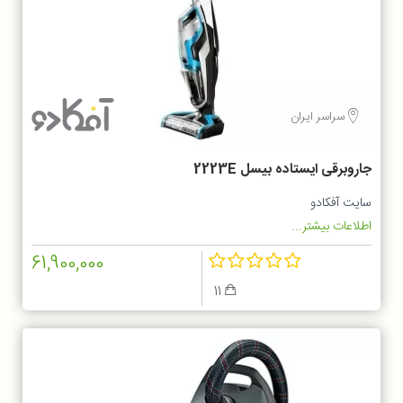
سراسر ایران
جاروبرقی ایستاده بیسل 2223E
سایت آفکادو
اطلاعات بیشتر...
61,900,000
11