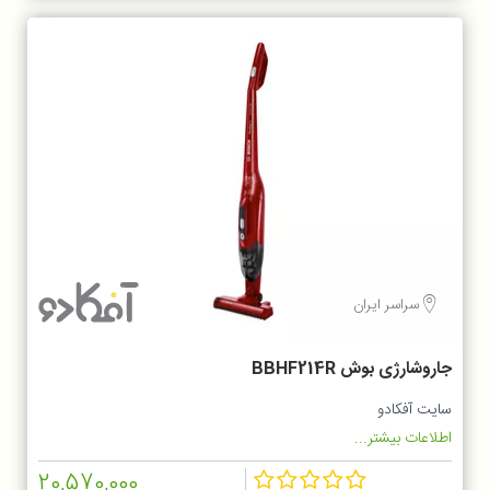
سراسر ایران
جاروشارژی بوش BBHF214R
سایت آفکادو
اطلاعات بیشتر...
20,570,000