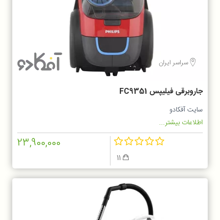
سراسر ایران
جاروبرقی فیلیپس FC9351
سایت آفکادو
اطلاعات بیشتر...
23,900,000
11