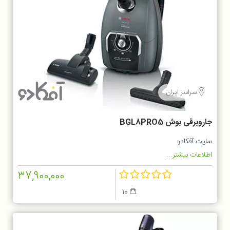
سراسر ایران
جاروبرقی بوش BGL8PRO5
سایت آفکادو
اطلاعات بیشتر...
37,900,000
10