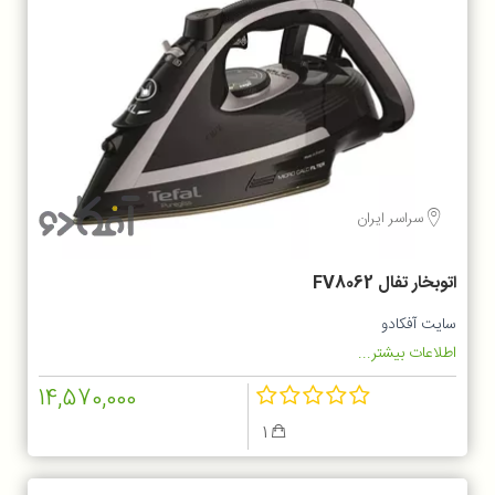
سراسر ایران
اتوبخار تفال FV8062
سایت آفکادو
اطلاعات بیشتر...
14,570,000
1