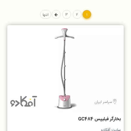
1
2
3
انتها
سراسر ایران
بخارگر فیلیپس GC484
سایت آفکادو