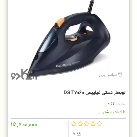
سراسر ایران
اتوبخار دستی فیلیپس DST7060
سایت آفکادو
اطلاعات بیشتر...
15,700,000
7