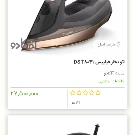
سراسر ایران
اتو بخار فیلیپس DST8041
سایت آفکادو
اطلاعات بیشتر...
27,500,000
10