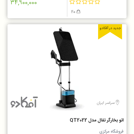
34,900,000
20
جدید در آفکادو
سراسر ایران
اتو بخارگر تفال مدل QT2022
فروشگاه مرکزی