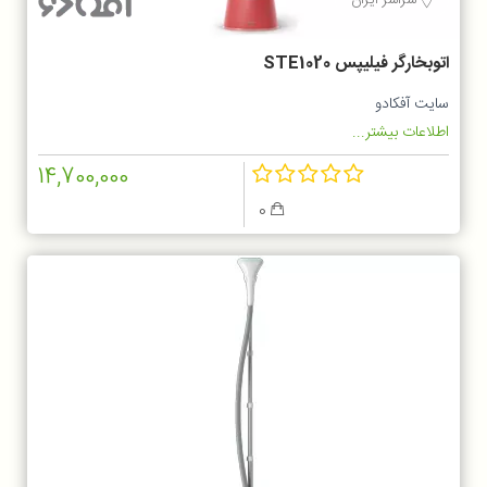
اتوبخارگر فیلیپس STE1020
سایت آفکادو
اطلاعات بیشتر...
14,700,000
0