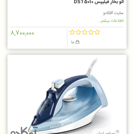
اتو بخار فیلیپس DST5010
سایت آفکادو
اطلاعات بیشتر...
8,700,000
10
سراسر ایران