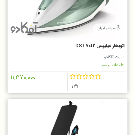
سراسر ایران
اتوبخار فیلیپس DST7012
سایت آفکادو
اطلاعات بیشتر...
11,370,000
1