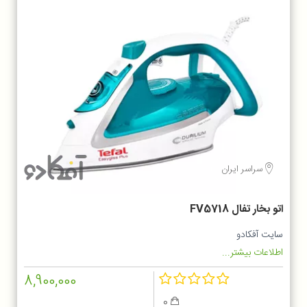
سراسر ایران
اتو بخار تفال FV5718
سایت آفکادو
اطلاعات بیشتر...
8,900,000
0