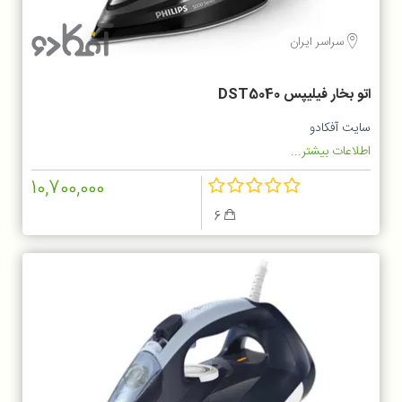
سراسر ایران
اتو بخار فیلیپس DST5040
سایت آفکادو
اطلاعات بیشتر...
10,700,000
6