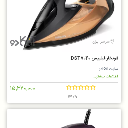
سراسر ایران
اتوبخار فیلیپس DST7040
سایت آفکادو
اطلاعات بیشتر...
15,470,000
13