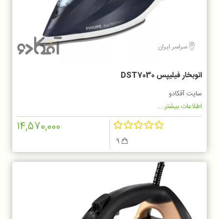
سراسر ایران
اتوبخار فیلیپس DST7030
سایت آفکادو
اطلاعات بیشتر...
14,570,000
9