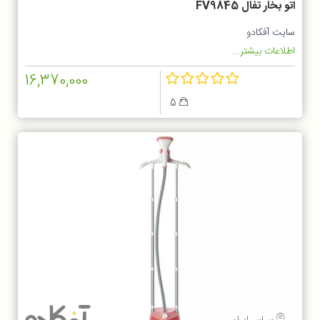
اتو بخار تفال FV9845
سایت آفکادو
اطلاعات بیشتر...
16,370,000
5
سراسر ایران