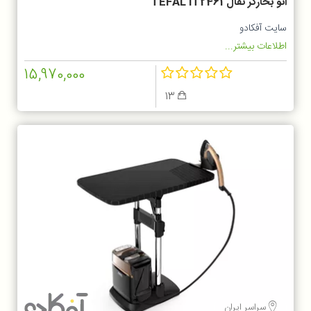
اتو بخارگر تفال TEFAL IT2461
سایت آفکادو
اطلاعات بیشتر...
15,970,000
13
سراسر ایران