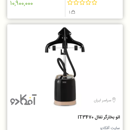
10,900,000
1
سراسر ایران
اتو بخارگر تفال IT3470
سایت آفکادو