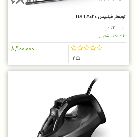
اتوبخار فیلیپس DST5020
سایت آفکادو
اطلاعات بیشتر...
8,900,000
2