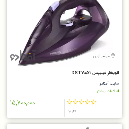
سراسر ایران
اتوبخار فیلیپس DST7051
سایت آفکادو
اطلاعات بیشتر...
15,700,000
3