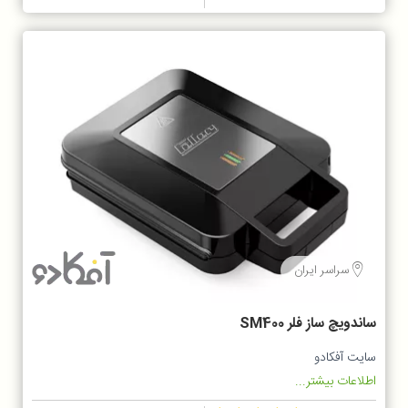
سراسر ایران
ساندویچ ساز فلر SM400
سایت آفکادو
اطلاعات بیشتر...