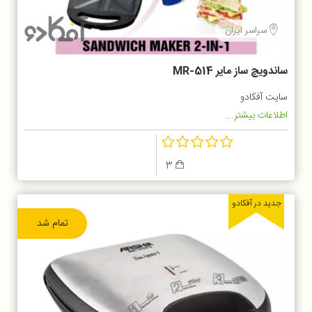
سراسر ایران
ساندویچ ساز مایر MR-514
سایت آفکادو
اطلاعات بیشتر...
3
جدید در آفکادو
تمام شد