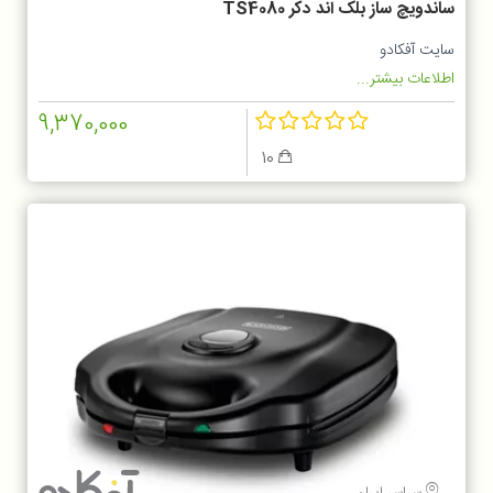
ساندویچ ساز بلک اند دکر TS4080
سایت آفکادو
اطلاعات بیشتر...
9,370,000
10
سراسر ایران