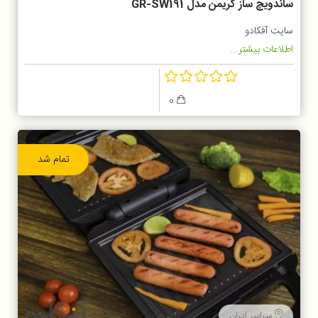
ساندویچ ساز گریمن مدل GR-SW191
سایت آفکادو
اطلاعات بیشتر...
0
تمام شد
سراسر ایران