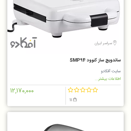
سراسر ایران
ساندویچ ساز کنوود SMP94
سایت آفکادو
اطلاعات بیشتر...
12,170,000
11