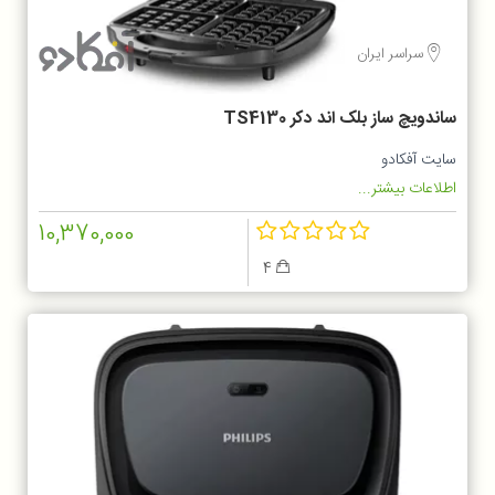
سراسر ایران
ساندویچ ساز بلک اند دکر TS4130
سایت آفکادو
اطلاعات بیشتر...
10,370,000
4