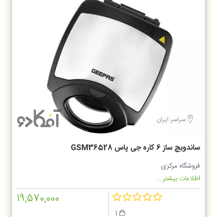
سراسر ایران
ساندویچ ساز 6 کاره جی پاس GSM36528
فروشگاه مرکزی
اطلاعات بیشتر...
19,570,000
1