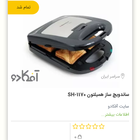
تمام شد
سراسر ایران
ساندویچ ساز همیلتون SH-1170
سایت آفکادو
اطلاعات بیشتر...
0