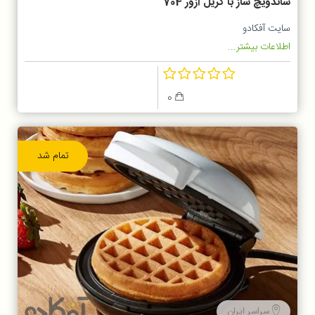
ساندویچ ساز با گریل آزور 704
سایت آفکادو
اطلاعات بیشتر...
0
تمام شد
سراسر ایران