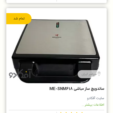
تمام شد
سراسر ایران
ساندویچ ساز مباشی ME-SNM618
سایت آفکادو
اطلاعات بیشتر...