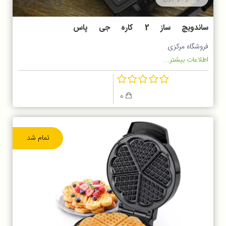
ساندویچ ساز 2 کاره جی پاس
GSM5444N
فروشگاه مرکزی
اطلاعات بیشتر...
0
تمام شد