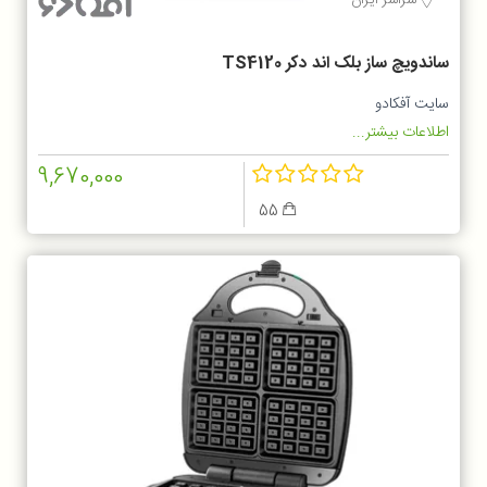
ساندویچ ساز بلک اند دکر TS4120
سایت آفکادو
اطلاعات بیشتر...
9,670,000
55