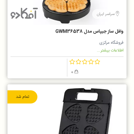
سراسر ایران
وافل ساز جیپاس مدل GWM36538
فروشگاه مرکزی
اطلاعات بیشتر...
0
تمام شد