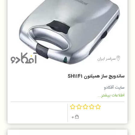
سراسر ایران
ساندویچ ساز همیلتون SH1141
سایت آفکادو
اطلاعات بیشتر...
0