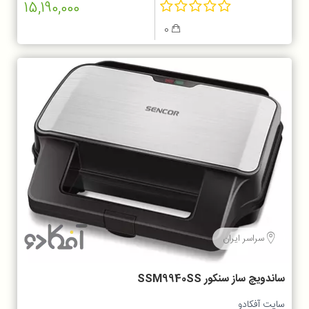
15,190,000
0
سراسر ایران
ساندویچ ساز سنکور SSM9940SS
سایت آفکادو