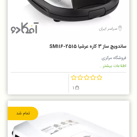
سراسر ایران
ساندویچ ساز 3 کاره عرشیا SM116-2515
فروشگاه مرکزی
اطلاعات بیشتر...
1
تمام شد