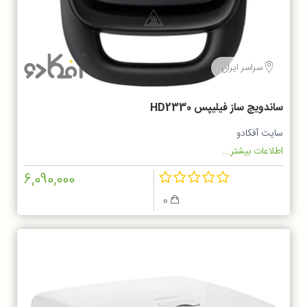
سراسر ایران
ساندویچ ساز فیلیپس HD2330
سایت آفکادو
اطلاعات بیشتر...
6,090,000
0