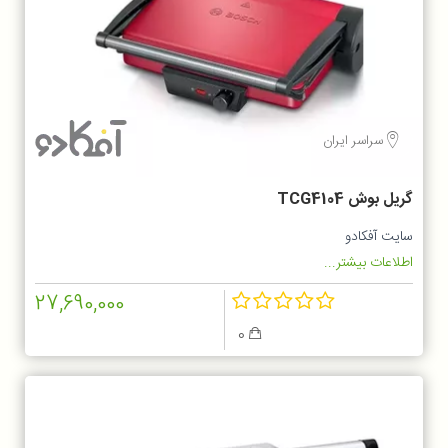
سراسر ایران
گریل بوش TCG4104
سایت آفکادو
اطلاعات بیشتر...
27,690,000
0