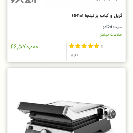
گریل و کباب پز نینجا GR101
سایت آفکادو
اطلاعات بیشتر...
46,570,000
5
7