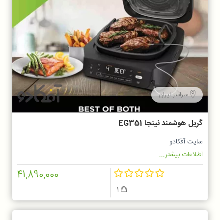
سراسر ایران
گریل هوشمند نینجا EG351
سایت آفکادو
اطلاعات بیشتر...
41,890,000
1