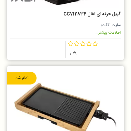
گریل حرفه ای تفال GC712834
سایت آفکادو
اطلاعات بیشتر...
0
تمام شد