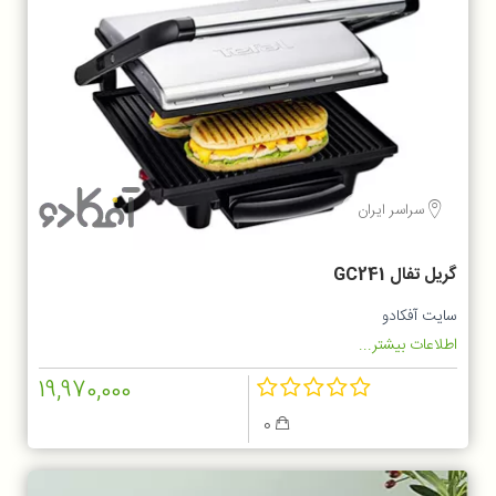
سراسر ایران
گریل تفال GC241
سایت آفکادو
اطلاعات بیشتر...
19,970,000
0