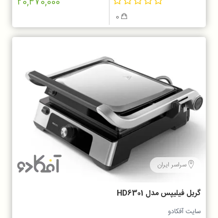
20,470,000
0
سراسر ایران
گریل فیلیپس مدل HD6301
سایت آفکادو