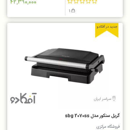
42,390,000
1
جدید در آفکادو
سراسر ایران
گریل سنکور مدل sbg 2070ss
فروشگاه مرکزی