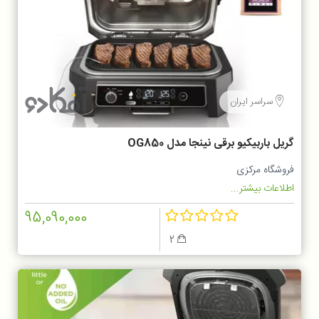
سراسر ایران
گریل باربیکیو برقی نینجا مدل OG850
فروشگاه مرکزی
اطلاعات بیشتر...
95,090,000
2