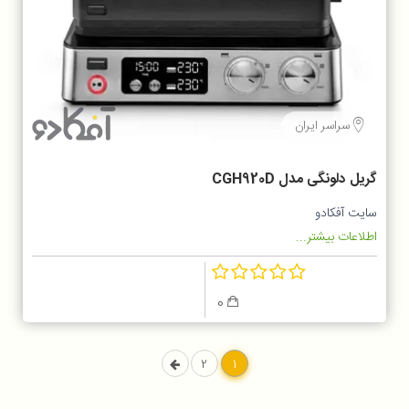
سراسر ایران
گریل دلونگی مدل CGH920D
سایت آفکادو
اطلاعات بیشتر...
0
2
1