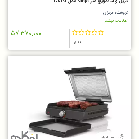
گریل و ساندویچ ساز Ninja مدل GX101
فروشگاه مرکزی
اطلاعات بیشتر...
57,370,000
11
سراسر ایران