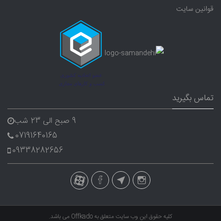
قوانین سایت
تماس بگیرید
9 صبح الی 23 شب
07191640165
09338282656
کلیه حقوق این وب سایت متعلق به
Offkado
می باشد.