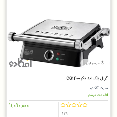
سراسر ایران
گریل بلک اند دکر CG1400
سایت آفکادو
اطلاعات بیشتر...
11,090,000
1