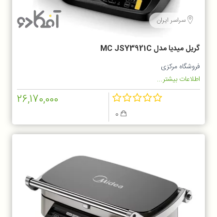
سراسر ایران
گریل میدیا مدل MC JSY3921C
فروشگاه مرکزی
اطلاعات بیشتر...
26,170,000
0