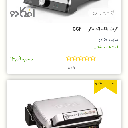
سراسر ایران
گریل بلک اند دکر CG2000
سایت آفکادو
اطلاعات بیشتر...
14,090,000
0
جدید در آفکادو