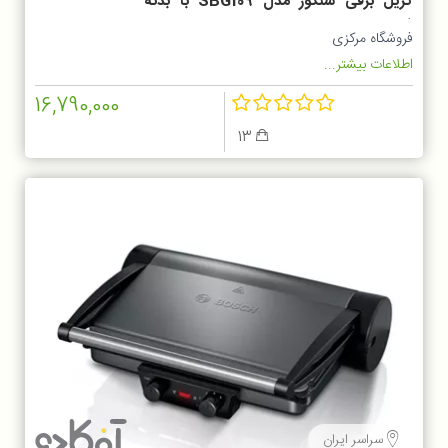
گریل برقی سنکور مدل SBG109 با بدنه
فلزی
فروشگاه مرکزی
اطلاعات بیشتر...
16,790,000
13
سراسر ایران