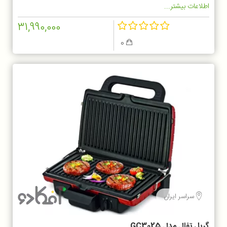
اطلاعات بیشتر...
31,990,000
0
سراسر ایران
گریل تفال مدل GC3025