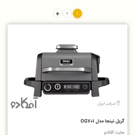
2
1
سراسر ایران
گریل نینجا مدل OG701
سایت آفکادو