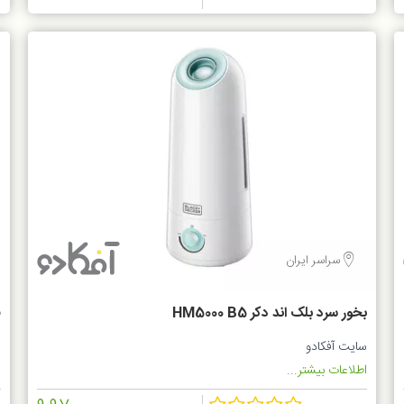
سراسر ایران
بخور سرد بلک اند دکر HM5000 B5
ف
سایت آفکادو
س
اطلاعات بیشتر...
ا