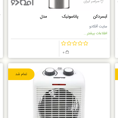
سراسر ایران
آبسردکن پاناسونیک مدل
آ
SDMWD3238TG
سایت آفکادو
ف
اطلاعات بیشتر...
ا
0
تمام شد