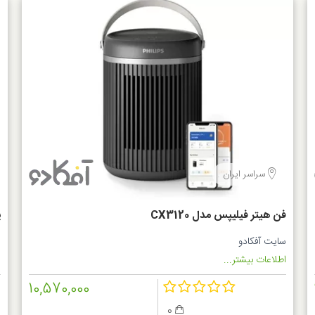
سراسر ایران
فن هیتر فیلیپس مدل CX3120
ی
سایت آفکادو
س
اطلاعات بیشتر...
ا
10,570,000
0