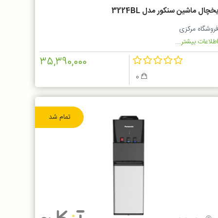
خچال ماشین سنکور مدل 3224BL
روشگاه مرکزی
طلاعات بیشتر...
35,390,000
0
تمام شد