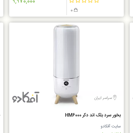
9,970,000
0
سراسر ایران
بخور سرد بلک اند دکر HM6000
ف
سایت آفکادو
س