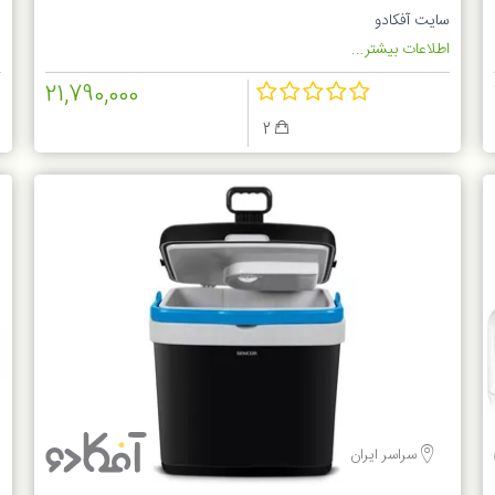
سایت آفکادو
س
اطلاعات بیشتر...
ا
21,790,000
2
سراسر ایران