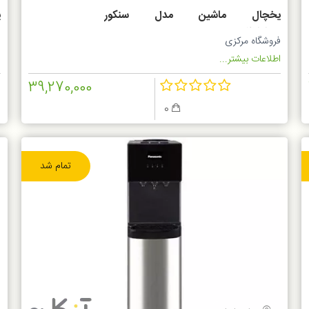
یخچال ماشین مدل سنکور
ی
SCM4233BL
فروشگاه مرکزی
ف
اطلاعات بیشتر...
ا
39,270,000
0
تمام شد