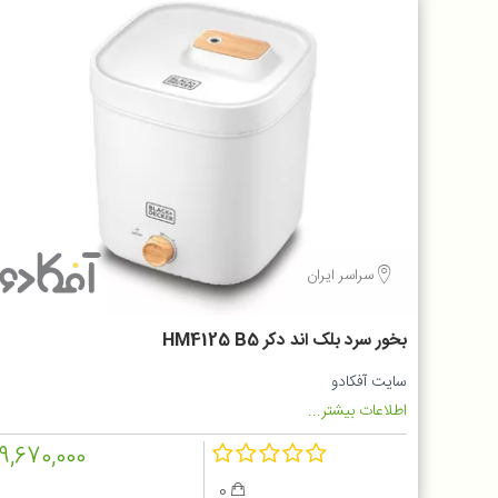
سراسر ایران
بخور سرد بلک اند دکر HM4125 B5
سایت آفکادو
اطلاعات بیشتر...
9,670,000
0