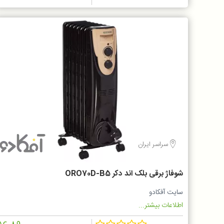
سراسر ایران
شوفاژ برقی بلک اند دکر ORO70D-B5
سایت آفکادو
اطلاعات بیشتر...