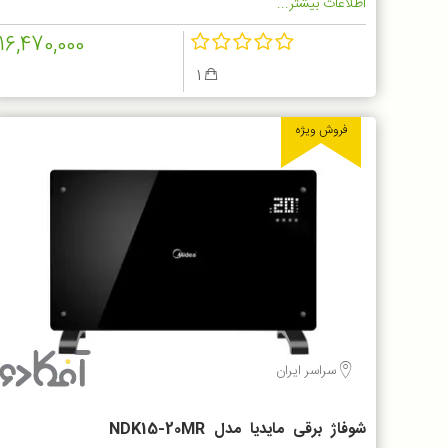
اطلاعات بیشتر...
16,470,000
1
فروش ویژه
سراسر ایران
شوفاژ برقی مایدیا مدل NDK15-20MR