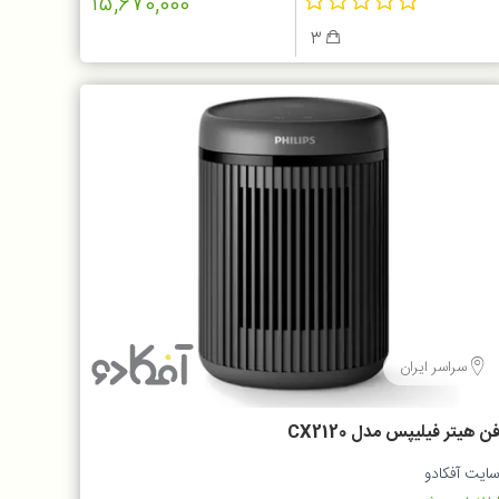
15,670,000
3
سراسر ایران
ن هیتر فیلیپس مدل CX2120
ایت آفکادو