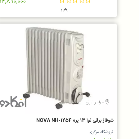
16,890,000
1
سراسر ایران
شوفاژ برقی نوا 13 پره NOVA NH-1254
فروشگاه مرکزی