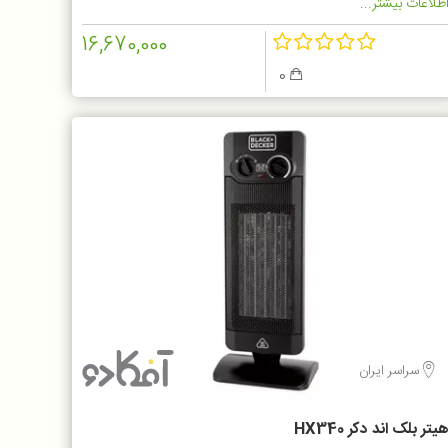
طلاعات بیشتر...
16,670,000
0
سراسر ایران
یتر بلک اند دکر HX340