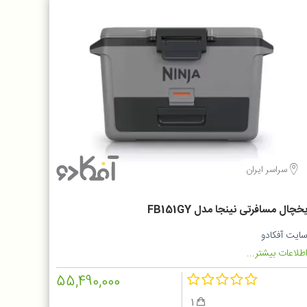
سراسر ایران
خچال مسافرتی نینجا مدل FB151GY
ایت آفکادو
طلاعات بیشتر...
55,490,000
1