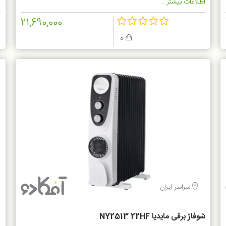
اطلاعات بیشتر...
ا
21,690,000
0
سراسر ایران
شوفاژ برقی مایدیا NY2513 22HF
ه