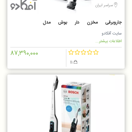
سراسر ایران
جاروبرقی مخزن دار بوش مدل
BGS7POW2
سایت آفکادو
اطلاعات بیشتر...
87,390,000
11