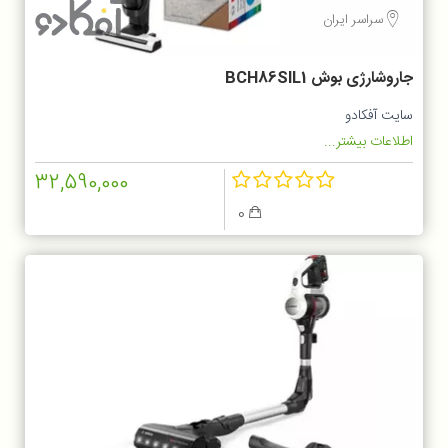
سراسر ایران
جاروشارژی بوش BCH86SIL1
سایت آفکادو
اطلاعات بیشتر...
32,590,000
0