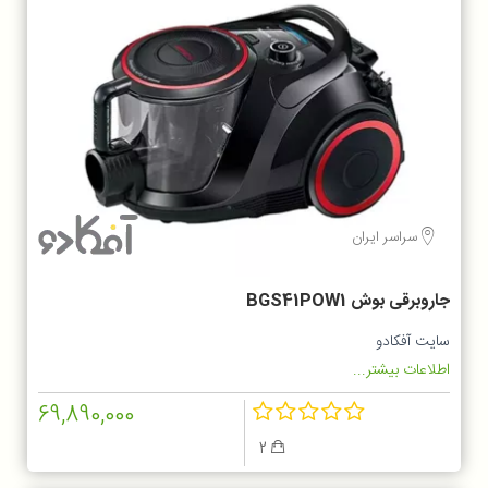
سراسر ایران
جاروبرقی بوش BGS41POW1
سایت آفکادو
اطلاعات بیشتر...
69,890,000
2