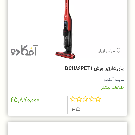
سراسر ایران
جاروشارژی بوش BCH86PET1
سایت آفکادو
اطلاعات بیشتر...
45,870,000
10