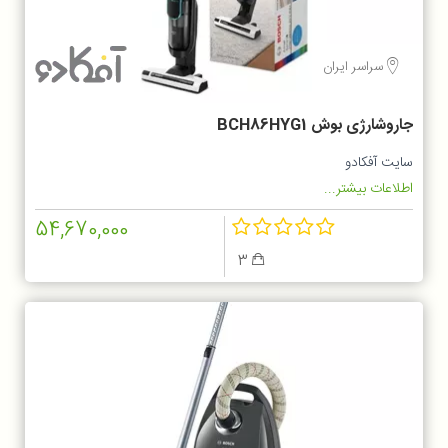
سراسر ایران
جاروشارژی بوش BCH86HYG1
سایت آفکادو
اطلاعات بیشتر...
54,670,000
3