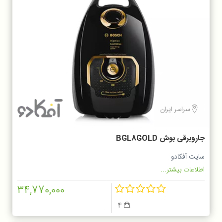
سراسر ایران
جاروبرقی بوش BGL8GOLD
سایت آفکادو
اطلاعات بیشتر...
34,770,000
4