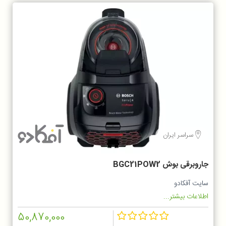
سراسر ایران
جاروبرقی بوش BGC21POW2
سایت آفکادو
اطلاعات بیشتر...
50,870,000