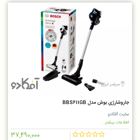
سراسر ایران
جاروشارژی بوش مدل BBS611GB
سایت آفکادو
اطلاعات بیشتر...
37,490,000