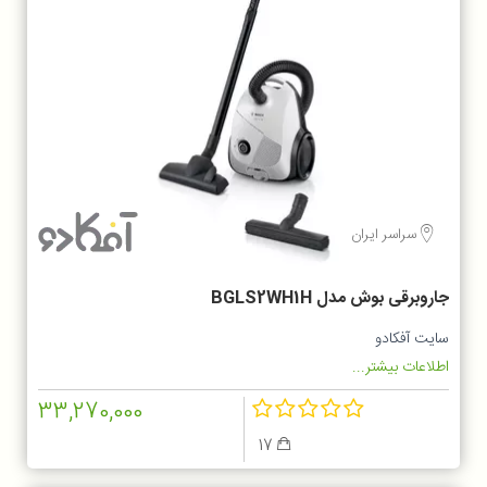
سراسر ایران
جاروبرقی بوش مدل BGLS2WH1H
سایت آفکادو
اطلاعات بیشتر...
33,270,000
17