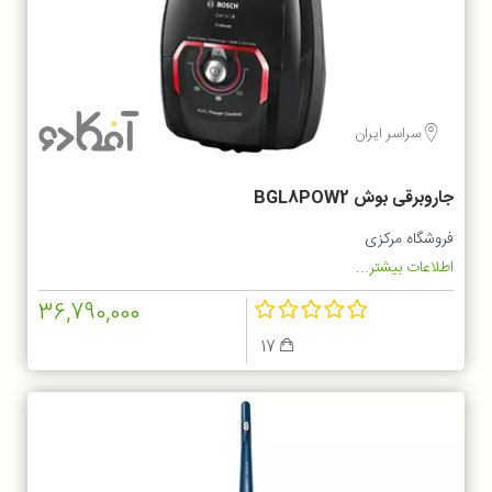
سراسر ایران
جاروبرقی بوش BGL8POW2
فروشگاه مرکزی
اطلاعات بیشتر...
36,790,000
17