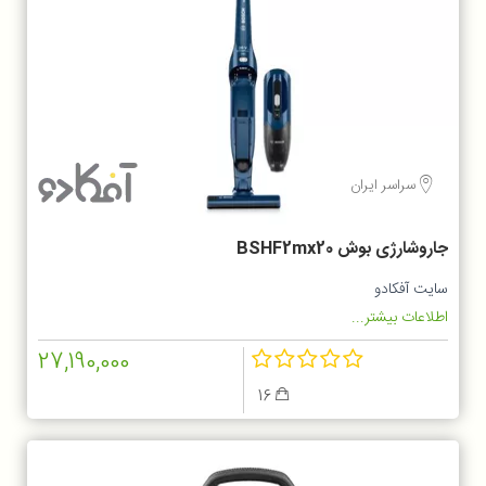
سراسر ایران
جاروشارژی بوش BSHF2mx20
سایت آفکادو
اطلاعات بیشتر...
27,190,000
16