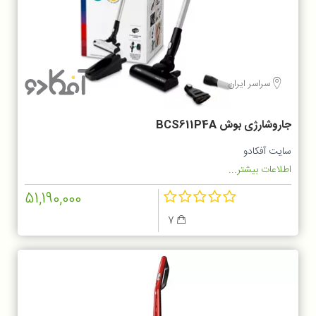
سراسر ایران
جاروشارژی بوش BCS611P4A
سایت آفکادو
اطلاعات بیشتر...
51,190,000
7