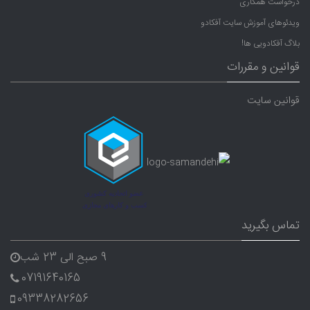
درخواست همکاری
ویدئوهای آموزش سایت آفکادو
بلاگ آفکادویی ها!
قوانین و مقررات
قوانین سایت
تماس بگیرید
9 صبح الی 23 شب
07191640165
09338282656