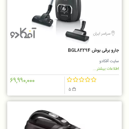
سراسر ایران
جارو برقی بوش BGL82294
سایت آفکادو
اطلاعات بیشتر...
69,990,000
5