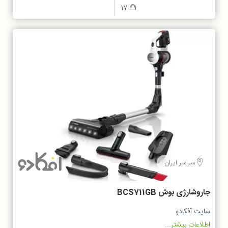
17
سراسر ایران
جاروشارژی بوش BCS711GB
سایت آفکادو
اطلاعات بیشتر...