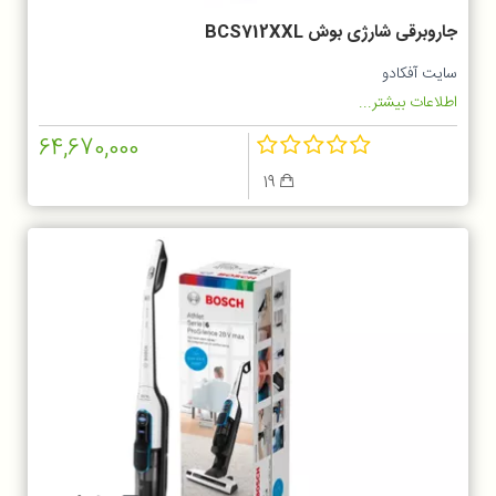
جاروبرقی شارژی بوش BCS712XXL
سایت آفکادو
اطلاعات بیشتر...
64,670,000
19