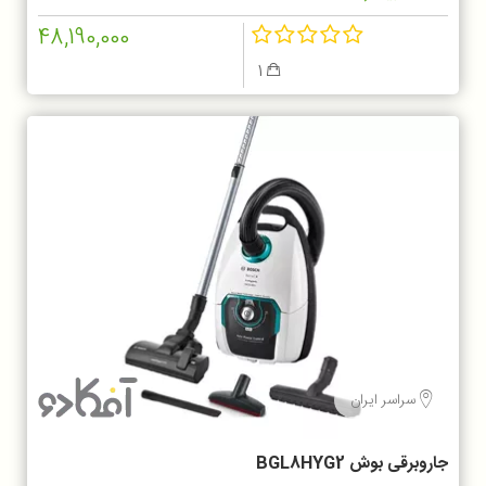
48,190,000
1
سراسر ایران
جاروبرقی بوش BGL8HYG2