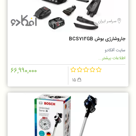
سراسر ایران
جاروشارژی بوش BCS712GB
سایت آفکادو
اطلاعات بیشتر...
66,990,000
15