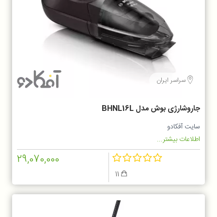
سراسر ایران
جاروشارژی بوش مدل BHNL16L
سایت آفکادو
اطلاعات بیشتر...
29,070,000
11