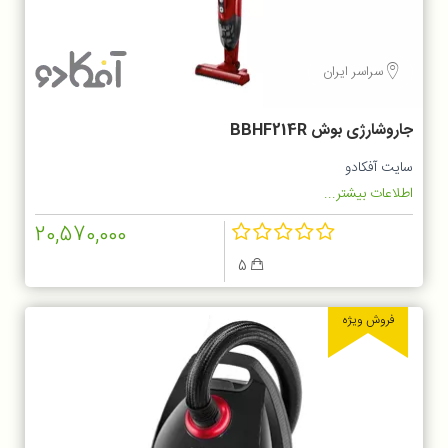
سراسر ایران
جاروشارژی بوش BBHF214R
سایت آفکادو
اطلاعات بیشتر...
20,570,000
5
فروش ویژه