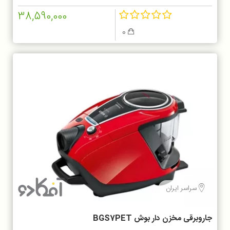
38,590,000
0
سراسر ایران
جاروبرقی مخزن دار بوش BGS7PET