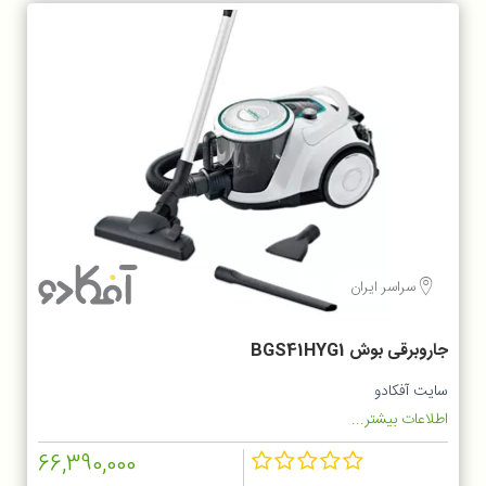
سراسر ایران
جاروبرقی بوش BGS41HYG1
سایت آفکادو
اطلاعات بیشتر...
66,390,000