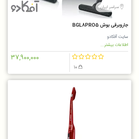
سراسر ایران
جاروبرقی بوش BGL8PRO5
سایت آفکادو
اطلاعات بیشتر...
37,900,000
10