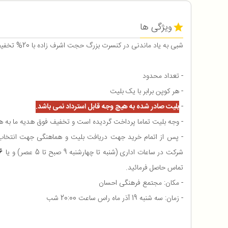
ویژگی ها
شبی به یاد ماندنی در کنسرت بزرگ حجت اشرف زاده با 20% تخفیف ویژه کاربران آفکادو
- تعداد محدود
- هر کوپن برابر با یک بلیت
-
بلیت صادر شده به هیچ وجه قابل استرداد نمی باشد.
- وجه بلیت تماما پرداخت گردیده است و تخفیف فوق هدیه ما به 
- پس از اتمام خرید جهت دریافت بلیت و هماهنگی جهت انتخاب 
شرکت در ساعات اداری (شنبه تا چهارشنبه 9 صبح تا 5 عصر) و یا
6
تماس حاصل فرمائید.
- مکان: مجتمع فرهنگی احسان
- زمان: سه شنبه 19 آذر ماه راس ساعت 20:00 شب