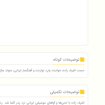
توضیحات کوتاه
حجت اشرف زاده، خواننده پاپ، نوازنده و آهنگساز ایرانی، متولد سال 1358در نیشابور است. شما همراهان همیشگی آفکادو می تونید با یه تخفیف فوقالعاده در کنسرت بزرگ حجت اشرف زاده حضور داشته باش
توضیحات تکمیلی
اشرف زاده با لحن‌ها و آواهای موسیقی ایرانی نزد پدر آشنا شد.