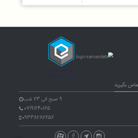
ماس بگیرید
9 صبح الی 23 شب
07191640165
09338282656