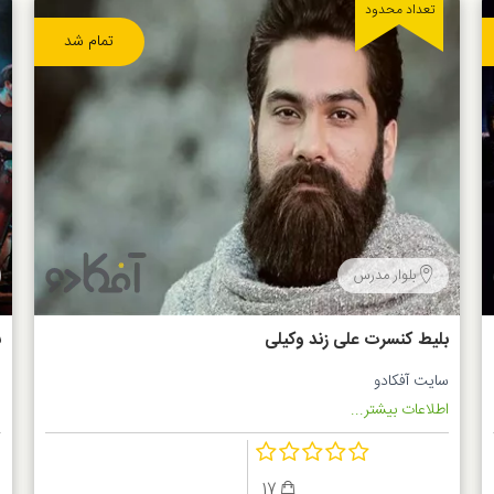
تعداد محدود
تمام شد
بلوار مدرس
بلیط کنسرت علی زند وکیلی
ب
س
سایت آفکادو
س
اطلاعات بیشتر...
ا
17