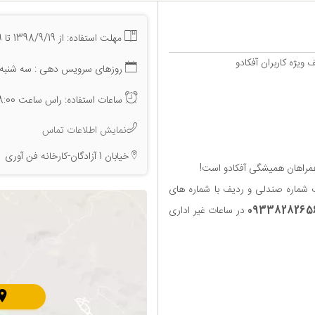
مهلت استفاده: از 1398/9/19 تا 1398/9/19
روزهای سرویس دهی : سه شنبه 19 آذر ما
ساعات استفاده: راس ساعت 8:00 شب
نمایش اطلاعات تماس
خیابان 1 آزادگان-کارخانه فن آوری
همراهان همیشگی آفکادو است!
شماره صندلی و ردیف با شماره های
0933828265
در ساعات غیر اداری