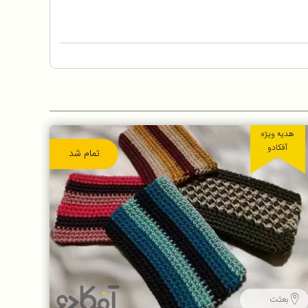
هدیه ویژه
آفکادو
تمام شد
بعثت