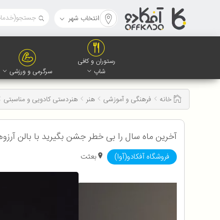
انتخاب شهر
رستوران و کافی
شاپ
سرگرمی و ورزشی
خانه
فرهنگی و آموزشی
هنر
هنردستی کادویی و مناسبتی
آخرین ماه سال را بی خطر جشن بگیرید با بالن آرزوها همراه با ۶۲٪‌تخفیف پرداخت ۵8۰۰ تومان 
فروشگاه آفکادو(آوا)
بعثت