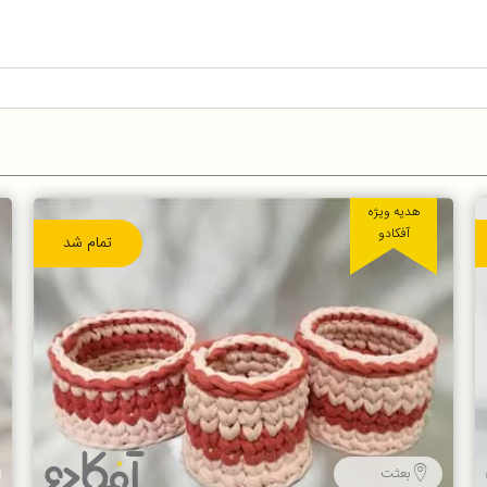
هدیه ویژه
آفکادو
تمام شد
بعثت