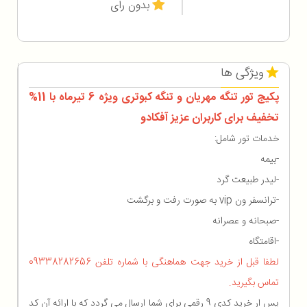
بدون رای
ویژگی ها
پکیج تور تنگه مهریان و تنگه کبوتری ویژه 6 تیرماه با 11%
تخفیف برای کاربران عزیز آفکادو
خدمات تور شامل:
-بیمه
-لیدر طبیعت گرد
-ترانسفر ون vip به صورت رفت و برگشت
-صبحانه و عصرانه
-اقامتگاه
لطفا قبل از خرید جهت هماهنگی با شماره تلفن 09338282656
تماس بگیرید.
پس ار خرید کدی 9 رقمی برای شما ارسال می گردد که با ارائه آن کد