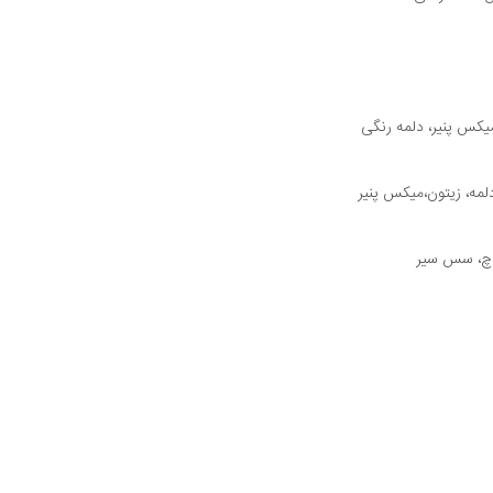
کس پنیر، دلمه رنگی
لمه، زیتون،میکس پنیر
ارچ، سس سیر