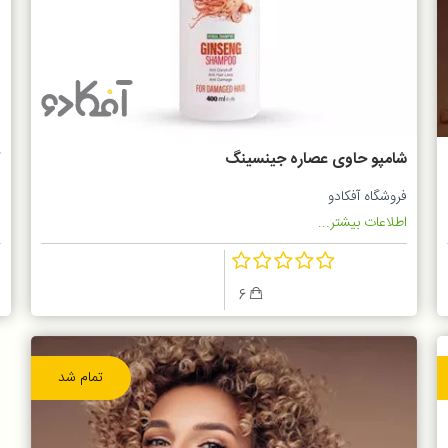
شامپو حاوی عصاره جینسینگ
ک
ر
فروشگاه آفکادو
س
اطلاعات بیشتر...
ا
6
تمام شد