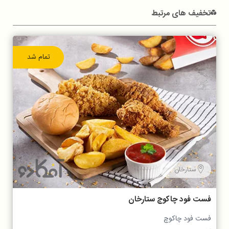
تخفیف های مرتبط
تمام شد
ستارخان
فست فود چاکوچ ستارخان
فست فود چاکوچ