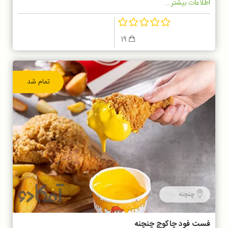
اطلاعات بیشتر...
19
تمام شد
چنچنه
فست فود چاکوچ چنچنه