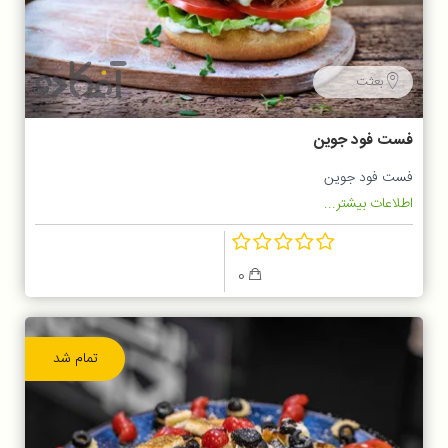
بعثت
فست فود جوین
فست فود جوین
اطلاعات بیشتر...
0
تمام شد