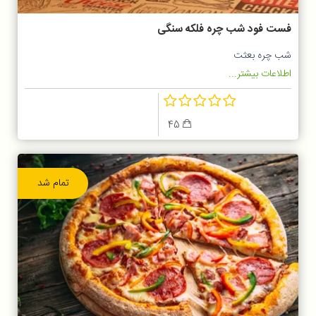
فست فود شب چره فلکه سنگی
شب چره بعثت
اطلاعات بیشتر...
45
تمام شد