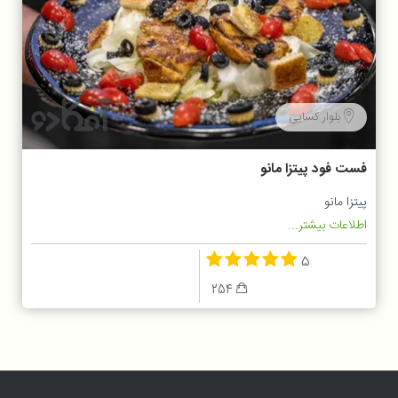
بلوار کسایی
فست فود پیتزا مانو
پیتزا مانو
اطلاعات بیشتر...
5
254