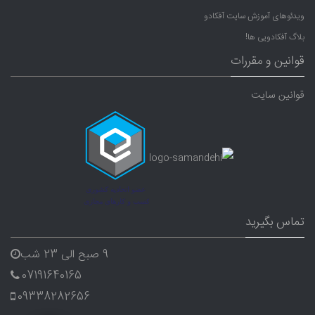
ویدئوهای آموزش سایت آفکادو
بلاگ آفکادویی ها!
قوانین و مقررات
قوانین سایت
تماس بگیرید
9 صبح الی 23 شب
07191640165
09338282656