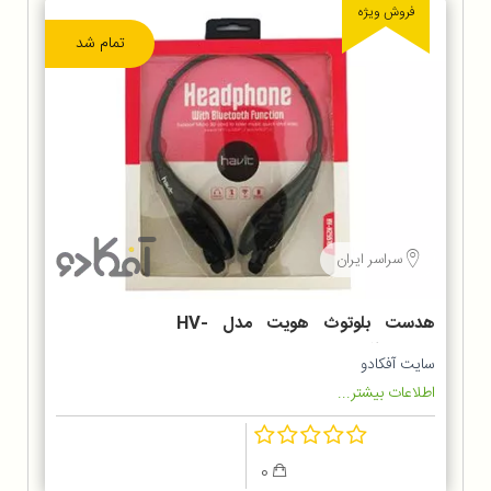
فروش ویژه
تمام شد
سراسر ایران
هدست بلوتوث هویت مدل HV-
H2551BT
سایت آفکادو
اطلاعات بیشتر...
0