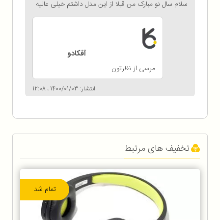
سلام سال نو مبارک من قبلا از این مدل داشتم خیلی عالیه
آفکادو
مرسی از نظرتون
انتشار: 1400/01/03 ، 12:08
تخفیف های مرتبط
تمام شد