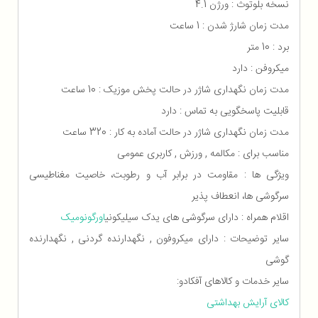
نسخه بلوتوث : ورژن 4.1
مدت زمان شارژ شدن : 1 ساعت
برد : 10 متر
میکروفن : دارد
مدت زمان نگهداری شاژر در حالت پخش موزیک : 10 ساعت
قابلیت پاسخگویی به تماس : دارد
مدت زمان نگهداری شاژر در حالت آماده به کار : 320 ساعت
مناسب برای : مکالمه , ورزش , کاربری عمومی
ویژگی ها : مقاومت در برابر آب و رطوبت، خاصیت مغناطیسی
سرگوشی ها، انعطاف پذیر
اقلام همراه : دارای سرگوشی های یدک سیلیکونی
اورگونومیک
سایر توضیحات : دارای میکروفون , نگهدارنده گردنی , نگهدارنده
گوشی
سایر خدمات و کالاهای آفکادو:
کالای آرایش بهداشتی