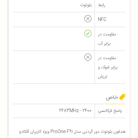
رابط
بلوتوث
NFC
مقاومت در
برابر آب
مقاومت در
برابر شوک و
لرزش
خاص
پاسخ فرکانسی
2400 - 2483MHz
هدفون بلوتوث دور گردنی مدل ProOne F91 ویژه کاربران آفکادو