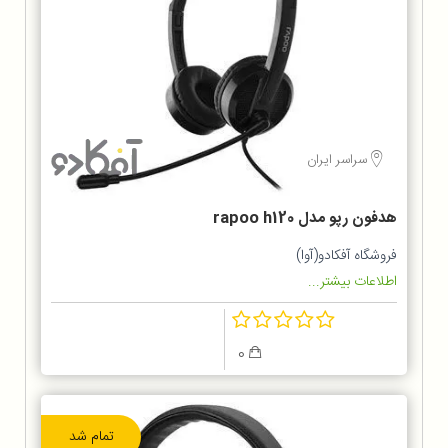
سراسر ایران
هدفون رپو مدل rapoo h120
فروشگاه آفکادو(آوا)
اطلاعات بیشتر...
0
تمام شد