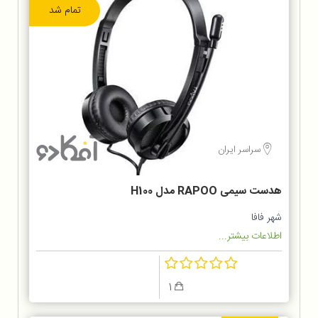
تمام شد
سراسر ایران
هدست سیمی RAPOO مدل H100
شهر فافا
اطلاعات بیشتر...
1