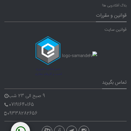
بلاگ آفکادویی ها!
قوانین و مقررات
قوانین سایت
تماس بگیرید
9 صبح الی 23 شب
07191640165
09338282656