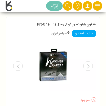
دسته بندی
0
هدفون بلوتوث دور گردنی مدل ProOne F91
سایت آفکادو
سراسر ایران
ناموجود