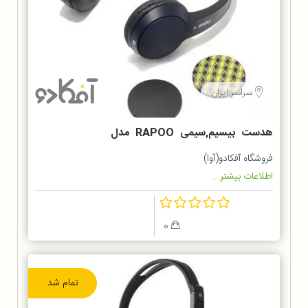
سراسر ایران
هدست بیسیم,سیمی RAPOO مدل
S100
فروشگاه آفکادو(آوا)
اطلاعات بیشتر...
0
تمام شد