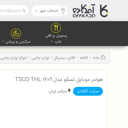
انتخاب شهر
رستوران و کافی
شاپ
سرگرمی و ورزشی
خانه
کالاها
کالای دیجیتال
لوازم جانبی
انواع لوازم جانبی 
هولدر موبایل تسکو مدل TSCO THL 1209
سایت آفکادو
سراسر ایران