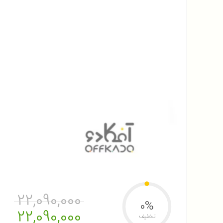
22,090,000
0%
22,090,000
تخفیف