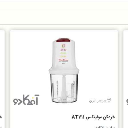
سراسر ایران
خردکن مولینکس AT711
خر