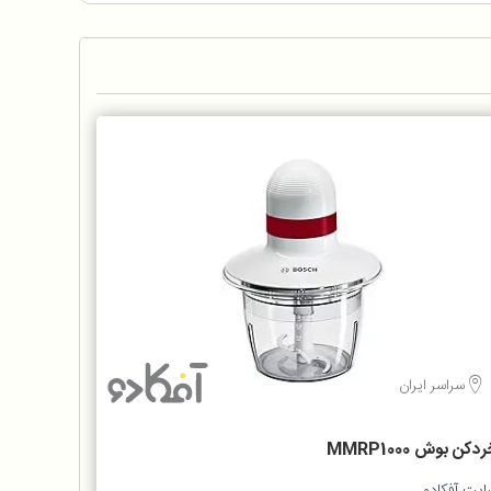
سراسر ایران
دکن بوش MMRP1000