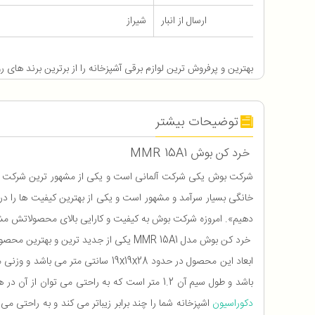
ارسال از انبار
شیراز
بهترین و پرفروش ترین لوازم برقی آشپزخانه را از برترین برند های روز 
توضیحات بیشتر
خرد کن بوش MMR 15A1
شرکت بوش یکی شرکت آلمانی است و یکی از مشهور ترین شرکت های 
خانگی بسیار سرآمد و مشهور است و یکی از بهترین کیفیت ها را در 
دهیم». امروزه شرکت بوش به کیفیت و کارایی بالای محصولاتش مشهو
خرد کن بوش مدل MMR 15A1 یکی از جدید ترین و بهترین محصولات این شرکت می باشد که در ادامه به بررسی مشخصات آن خواهیم پرداخت:
ابعاد این محصول در حدود 19x19x28 سانتی متر می باشد و وزنی معادل با 2.1 کیلوگرم دارد. توان مصرفی آن 550
باشد و طول سیم آن 1.2 متر است که به راحتی می توان از آن در هر جای آشپزخانه استفاده کرد. خردکن بوش 15A1 علاوه بر کارایی و عملکرد عالی خود از طراحی بسیار زیبایی نیز برخوردار است. بدنه ی سفید رنگ که
دکوراسیون
اشپزخانه شما را چند برابر زیباتر می کند و به راحتی 