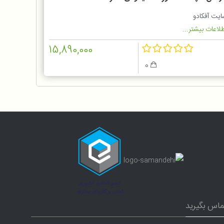
DEM-JR10
ایت آفکادو
لاعات بیشتر...
15,890,000
0
ماس بگیرید