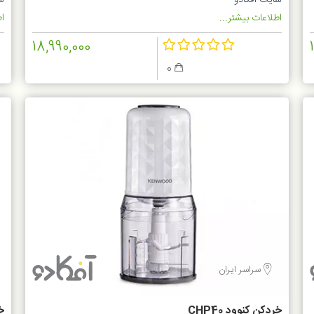
سایت آفکادو
س
اطلاعات بیشتر...
اط
18,990,000
0
سراسر ایران
خردکن کنوود CHP40
خ