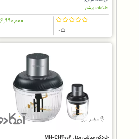
فروشگاه مرکزی
اطلاعات بیشتر...
16,990,000
0
سراسر ایران
خردکن مباشی مدل MH-CH4006