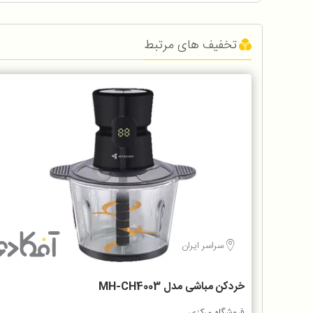
تخفیف های مرتبط
سراسر ایران
خردکن مباشی مدل MH-CH4003