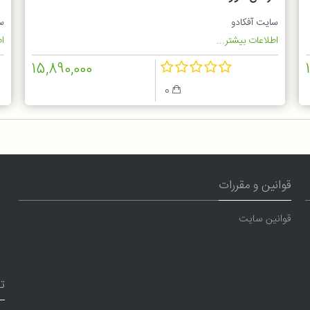
W
سایت آفکادو
س
اطلاعات بیشتر...
اط
15,890,000
0
قوانین و مقررات
قوانین سایت
ت