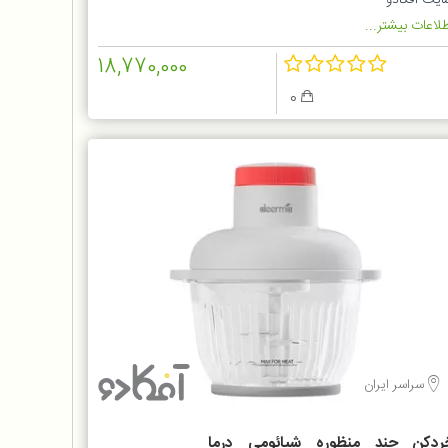
ایت آفکادو
لاعات بیشتر...
18,770,000
0
سراسر ایران
ردکن چند منظوره شیائومی درما