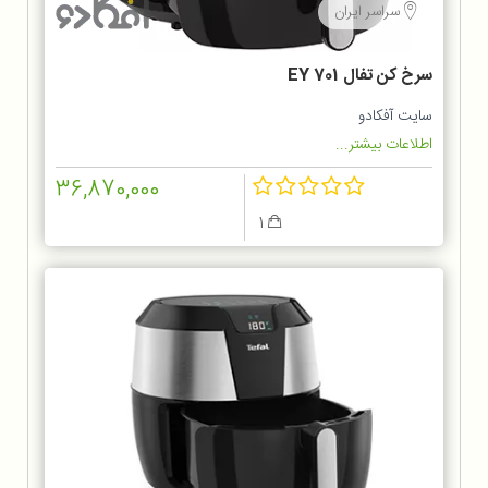
سراسر ایران
سرخ كن تفال EY 701
سایت آفکادو
اطلاعات بیشتر...
36,870,000
1