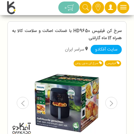
دسته بندی
0
سرخ کن فیلیپس HD9650 با ضمانت اصالت و سلامت کالا به
همراه 12 ماه گارانتی
سایت آفکادو
سراسر ایران
فیلیپس
سرخ کن بدون روغن