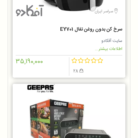
سراسر ایران
سرخ کن بدون روغن تفال EY701
سایت آفکادو
اطلاعات بیشتر...
35,190,000
28