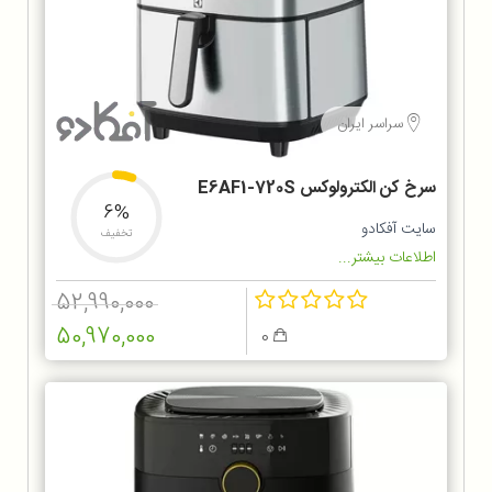
سراسر ایران
سرخ کن الکترولوکس E6AF1-720S
6%
سایت آفکادو
تخفیف
اطلاعات بیشتر...
52,990,000
50,970,000
0