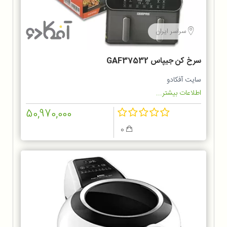
سراسر ایران
سرخ کن جیپاس GAF37532
سایت آفکادو
اطلاعات بیشتر...
50,970,000
0