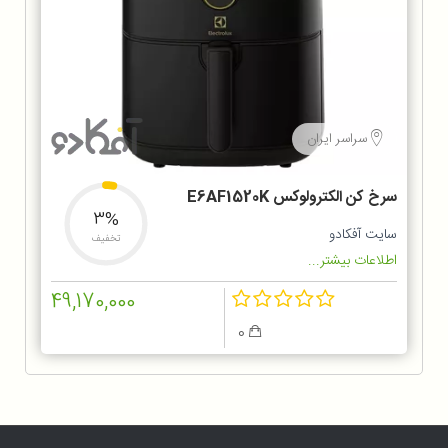
سراسر ایران
سرخ کن الکترولوکس E6AF1520K
3%
سایت آفکادو
تخفیف
اطلاعات بیشتر...
49,170,000
0