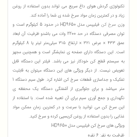
تکنولوژی گردش هوای داغ سریع می تواند بدون استفاده از روغن
زیاد و در کمترین زمان مواد سرخ شده ی شما را آماده کند.
وزن
سرخ کن
فيليپس مدل HD9650 در حدود 5 کیلوگرم است و
توان مصرفی دستگاه در حد 2200 وات می باشدو ظرفیت آن ابعاد
عمق ۴۳۳ × عرض ۳۲۱ × ارتفاع ۳۱۵ میلی‌متر لیتر یا 8 کیلوگرم
است. این دستگاه دارای صفحه ی نمایشگر است و همچنین مجهز
به سیستم قطع کن خودکار نیز می باشد. فیلتر این دستگاه قابل
تعویض نیست. از دیگر ویژگی های این دستگاه میتوان به قابلیت
تفکیک و جداسازی قطعات سرخ کن اشاره کرد. طول سیم دستگاه 1
متر میباشد و برای جلوگیری از آشفتگی دستگاه یک محفظه ی
نگهداری و جمع آوری سیم برای آن تعبیه شده است. با استفاده از
این سرخ کن می توانید با سرعت و در کمترین زمان ممکن مواد
غذایی را بدون استفاده از روغن کریسپی کرده و سرخ کنید.
ویژگی های سرخ کن فيليپس مدل HD9650
ظرفیت به نفر: 6 نفره