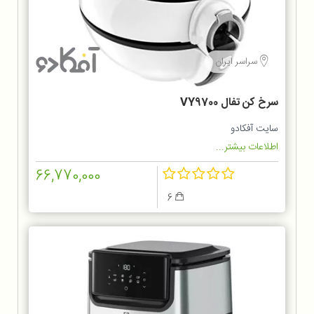
سراسر ایران
سرخ کن تفال VY9700
سایت آفکادو
اطلاعات بیشتر...
66,770,000
6