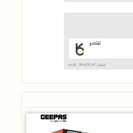
آفکادو
انتشار: 1401/12/07 ، 00:51