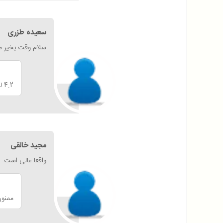
سعیده طزری
سلام وقت بخیر می
4.2 لیتر بله جهت پختن کیک نیاز به ظرف مجزا میباشد.
مجید خالقی
واقعا عالی است
ممنون