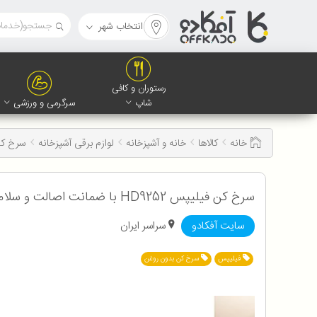
انتخاب شهر
رستوران و کافی
شاپ
سرگرمی و ورزشی
خانه
کالاها
خانه و آشپزخانه
لوازم برقی آشپزخانه
سرخ ک
سرخ کن فیلیپس HD9252 با ضمانت اصالت و سلامت کالا به همراه 12 ماه گارانتی
سایت آفکادو
سراسر ایران
فیلیپس
سرخ کن بدون روغن