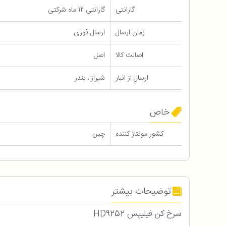
گارانتی
گارانتی 12 ماه شرکتی
زمان ارسال
ارسال فوری
اصالت کالا
اصل
ارسال از انبار
شیراز ، بندر
خاص
کشور مونتاژ کننده
چین
توضیحات بیشتر
سرخ کن فیلیپس HD9252