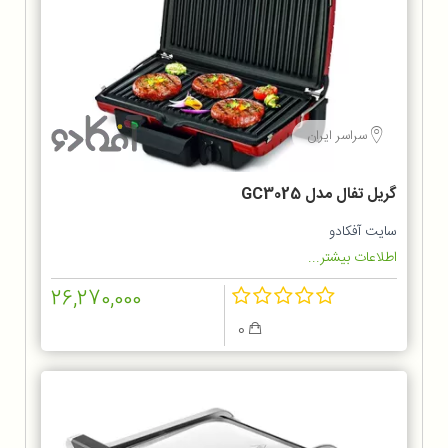
سراسر ایران
گریل تفال مدل GC3025
سایت آفکادو
اطلاعات بیشتر...
26,270,000
0