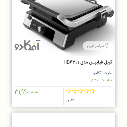
سراسر ایران
گریل فیلیپس مدل HD6301
سایت آفکادو
اطلاعات بیشتر...
31,990,000
0