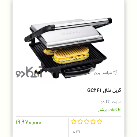
سراسر ایران
گریل تفال GC241
سایت آفکادو
اطلاعات بیشتر...
19,970,000
0