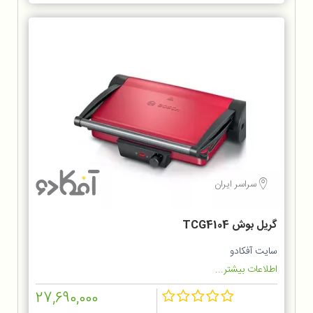
سراسر ایران
گریل بوش TCG4104
سایت آفکادو
اطلاعات بیشتر...
27,690,000