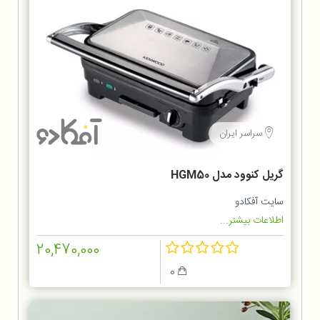
سراسر ایران
گریل کنوود مدل HGM50
سایت آفکادو
اطلاعات بیشتر...
20,470,000
0