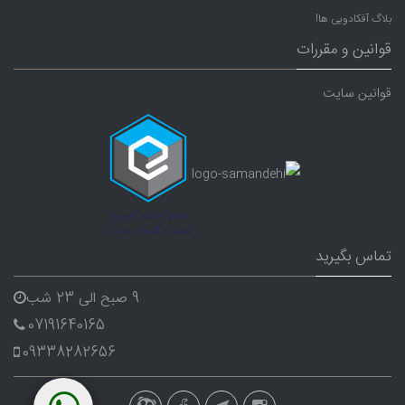
بلاگ آفکادویی ها!
قوانین و مقررات
قوانین سایت
تماس بگیرید
9 صبح الی 23 شب
07191640165
09338282656