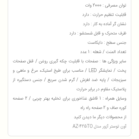
توان مصرفی : 2000 وات
قابلیت تنظیم حرارت : دارد
نشان گر آماده به کار : دارد
ظرف متحرک و قابل شستشو : دارد
جنس سطح : دایکاست
تعداد المنت / شعله : 1 عدد
سایر ویژگی ها : صفحات با قابلیت چکه گیری روغن / قفل صفحات
پخت / نمایشگر LED / مناسب برای طبخ استیک، مرغ و ماهی و
سبزیجات / پایه ضد لغزش / گرم شدن سریع / جنس دستگیره از
پلاستیک مقاوم در برابر حرارت
وسایل همراه : 1 قاشق غذاخوری برای تخلیه بهتر چربی / 2 صفحه
کوره صاف و 2 صفحه راه راه
از محصولات دیگر ما دیدن کنید
آون توستر آزور مدل AZ-425TO