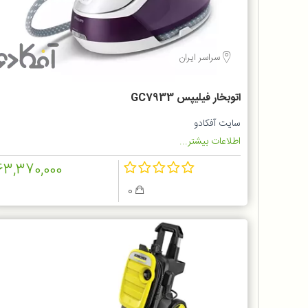
سراسر ایران
اتوبخار فیلیپس GC7933
سایت آفکادو
اطلاعات بیشتر...
63,370,000
0