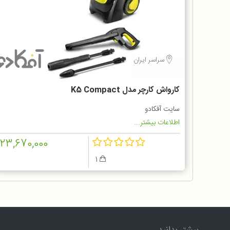
سراسر ایران
کارواش کارچر مدل K5 Compact
سایت آفکادو
اطلاعات بیشتر...
123,670,000
1