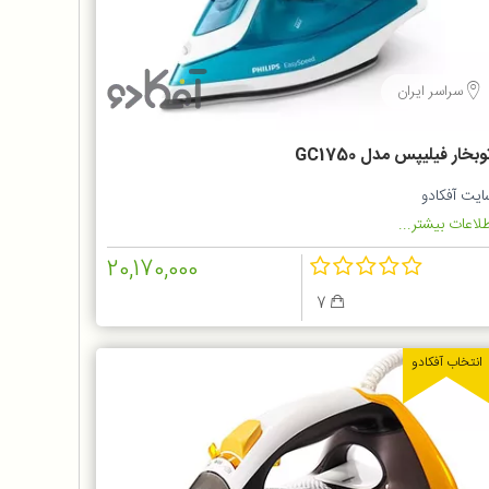
سراسر ایران
وبخار فیلیپس مدل GC1750
ایت آفکادو
لاعات بیشتر...
20,170,000
7
انتخاب آفکادو