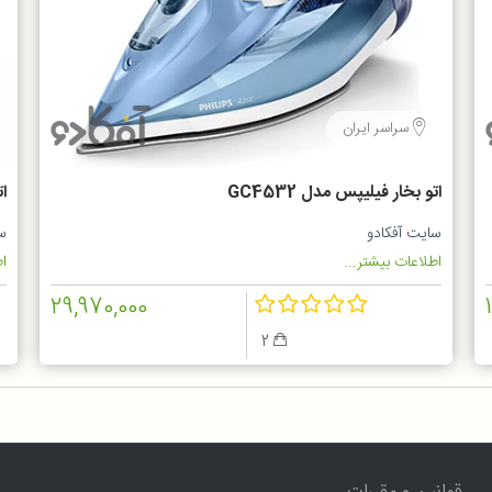
سراسر ایران
اتو بخار فیلیپس مدل GC4532
ات
سایت آفکادو
س
اطلاعات بیشتر...
اط
29,970,000
2