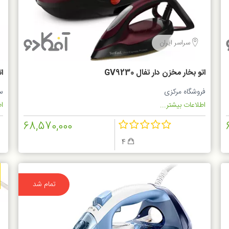
سراسر ایران
اتو بخار مخزن دار تفال GV9230
ات
فروشگاه مرکزی
س
اطلاعات بیشتر...
اط
68,570,000
4
تمام شد