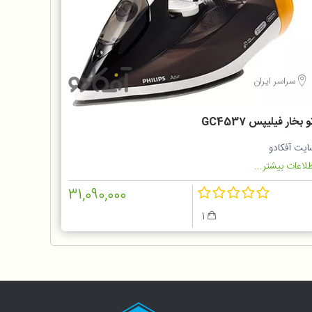
سراسر ایران
و بخار فیلیپس GC4537
ایت آفکادو
لاعات بیشتر...
31,090,000
1