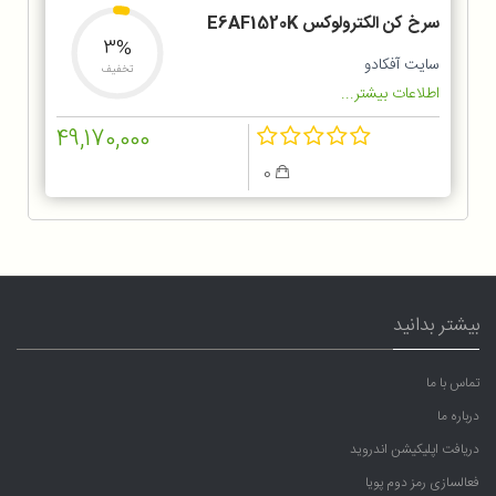
سرخ کن الکترولوکس E6AF1520K
3%
سایت آفکادو
تخفیف
اطلاعات بیشتر...
49,170,000
0
بیشتر بدانید
تماس با ما
درباره ما
دریافت اپلیکیشن اندروید
فعالسازی رمز دوم پویا