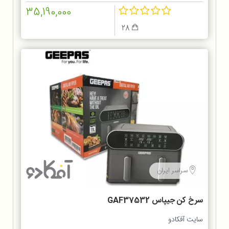
35,190,000
28
سراسر ایران
سرخ کن جیپاس GAF37532
سایت آفکادو