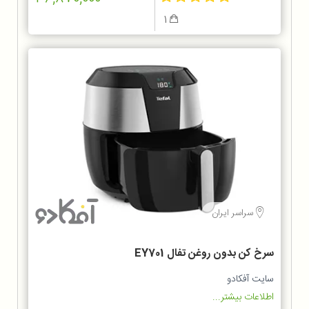
1
سراسر ایران
سرخ کن بدون روغن تفال EY701
سایت آفکادو
اطلاعات بیشتر...