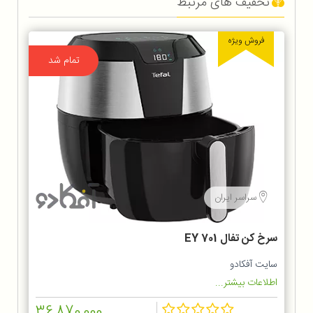
تخفیف های مرتبط
فروش ویژه
تمام شد
سراسر ایران
سرخ كن تفال EY 701
سایت آفکادو
اطلاعات بیشتر...
36,870,000