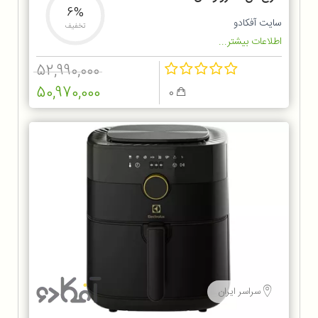
6%
سایت آفکادو
تخفیف
اطلاعات بیشتر...
52,990,000
50,970,000
0
سراسر ایران