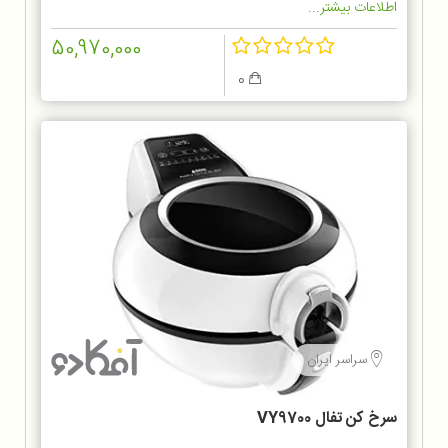
اطلاعات بیشتر...
50,970,000
0
سراسر ایران
سرخ کن تفال VY9700