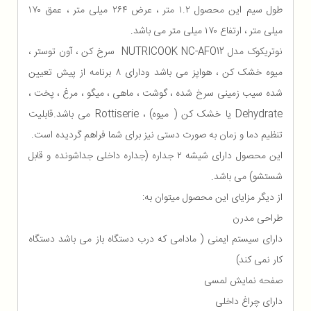
طول سیم این محصول ۱.۲ متر ، عرض ۲۶۴ میلی متر ، عمق ۱۷۰
میلی متر ، ارتفاع ۱۷۰ میلی متر می باشد.
نوتریکوک مدل NUTRICOOK NC-AFO12 سرخ کن ، آون توستر ،
میوه خشک کن ، هواپز می باشد ودارای ۸ برنامه از پیش تعیین
شده سیب زمینی سرخ شده ، گوشت ، ماهی ، میگو ، مرغ ، پخت ،
Dehydrate یا خشک کن ( میوه) ، Rottiserie می باشد.قابلیت
تنظیم دما و زمان به صورت دستی نیز برای شما فراهم گردیده است.
این محصول دارای شیشه ۲ جداره (جداره داخلی جداشونده و قابل
شستشو) می باشد.
از دیگر مزایای این محصول میتوان به:
طراحی مدرن
دارای سیستم ایمنی ( مادامی که درب دستگاه باز می باشد دستگاه
کار نمی کند)
صفحه نمایش لمسی
دارای چراغ داخلی