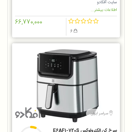
سایت آفکادو
اطلاعات بیشتر...
66,770,000
6
سراسر ایران
سرخ کن الکترولوکس E6AF1-720S