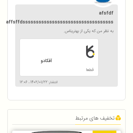
afsfdf
affsffdssssssssssssssssssssssssssssssssss
به نظر من که یکی از بهتریناس.
آفکادو
قطعا
انتشار: 1402/01/22 ، 12:06
تخفیف های مرتبط