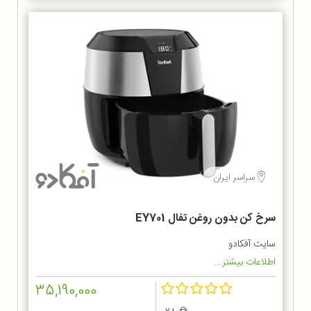
سراسر ایران
سرخ کن بدون روغن تفال EY701
سایت آفکادو
اطلاعات بیشتر...
35,190,000