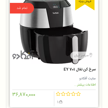
فروش ویژه
تمام شد
سراسر ایران
سرخ كن تفال EY 701
سایت آفکادو
اطلاعات بیشتر...
36,870,000
1