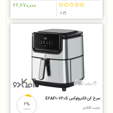
66,770,000
6
سراسر ایران
سرخ کن الکترولوکس E6AF1-720S
6%
سایت آفکادو
تخفیف