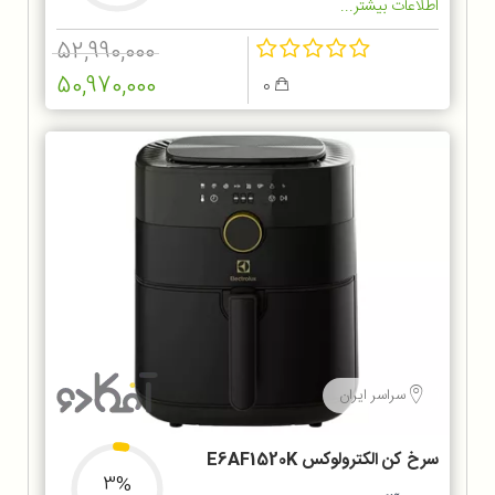
اطلاعات بیشتر...
52,990,000
50,970,000
0
سراسر ایران
سرخ کن الکترولوکس E6AF1520K
3%