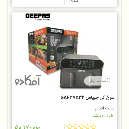
28
سراسر ایران
سرخ کن جیپاس GAF37532
سایت آفکادو
اطلاعات بیشتر...
50,970,000