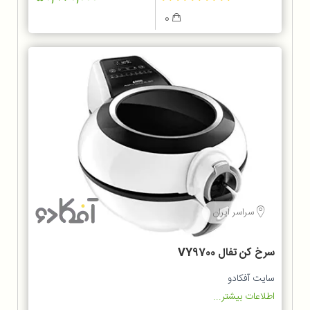
0
سراسر ایران
سرخ کن تفال VY9700
سایت آفکادو
اطلاعات بیشتر...