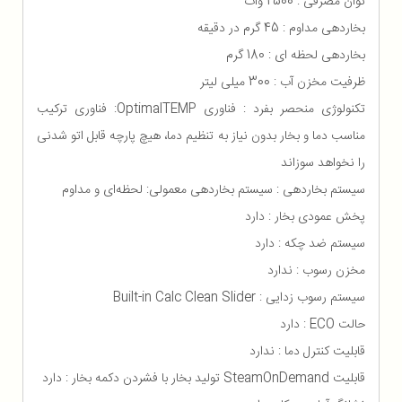
توان مصرفی : 2500 وات
بخاردهی مداوم : 45 گرم در دقیقه
بخاردهی لحظه ای : 180 گرم
ظرفیت مخزن آب : 300 میلی لیتر
تکنولوژی منحصر بفرد : فناوری OptimalTEMP: فناوری ترکیب
مناسب دما و بخار بدون نیاز به تنظیم دما، هیچ پارچه قابل اتو شدنی
را نخواهد سوزاند
سیستم بخاردهی : سیستم بخاردهی معمولی: لحظه‌ای و مداوم
پخش عمودی بخار : دارد
سیستم ضد چکه : دارد
مخزن رسوب : ندارد
سیستم رسوب زدایی : Built-in Calc Clean Slider
حالت ECO : دارد
قابلیت کنترل دما : ندارد
قابلیت SteamOnDemand تولید بخار با فشردن دکمه بخار : دارد