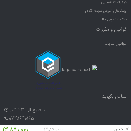
درخواست همکاری
ویدئوهای آموزش سایت آفکادو
بلاگ آفکادویی ها!
قوانین و مقررات
قوانین سایت
تماس بگیرید
9 صبح الی 23 شب
07191640165
09338282656
13,870,000
تعداد خرید:
13,870,000