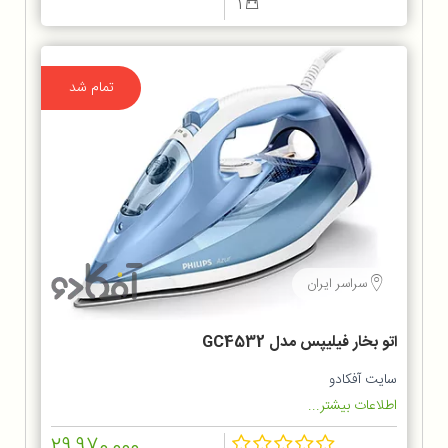
1
تمام شد
سراسر ایران
اتو بخار فیلیپس مدل GC4532
سایت آفکادو
اطلاعات بیشتر...
29,970,000