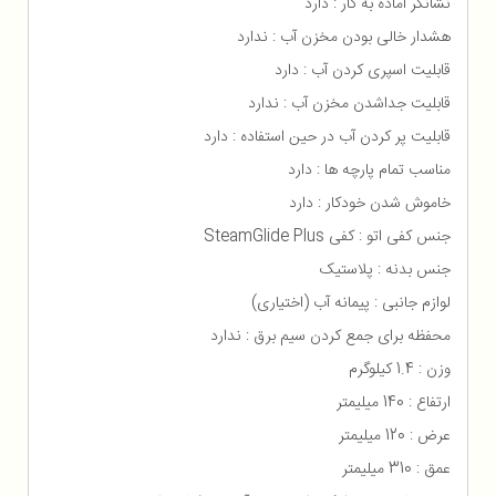
نشانگر آماده به کار : دارد
هشدار خالی بودن مخزن آب : ندارد
قابلیت اسپری کردن آب : دارد
قابلیت جداشدن مخزن آب : ندارد
قابلیت پر کردن آب در حین استفاده : دارد
مناسب تمام پارچه ها : دارد
خاموش شدن خودکار : دارد
جنس کفی اتو : کفی SteamGlide Plus
جنس بدنه : پلاستیک
لوازم جانبی : پیمانه آب (اختیاری)
محفظه برای جمع كردن سیم برق : ندارد
وزن : 1.4 کیلوگرم
ارتفاع : 140 میلیمتر
عرض : 120 میلیمتر
عمق : 310 میلیمتر