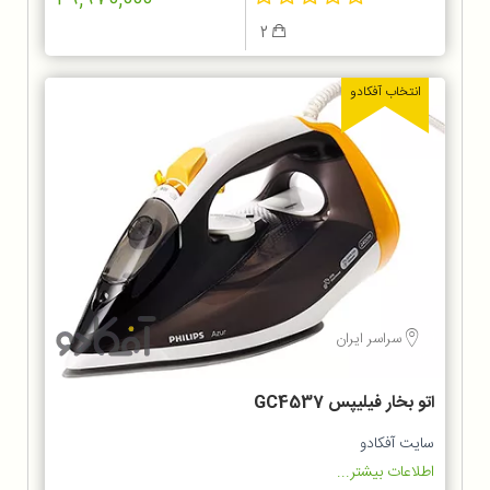
2
انتخاب آفکادو
سراسر ایران
اتو بخار فیلیپس GC4537
سایت آفکادو
اطلاعات بیشتر...