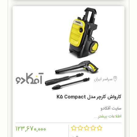
سراسر ایران
کارواش کارچر مدل K5 Compact
سایت آفکادو
اطلاعات بیشتر...
123,670,000