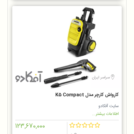
سراسر ایران
کارواش کارچر مدل K5 Compact
سایت آفکادو
اطلاعات بیشتر...
123,670,000