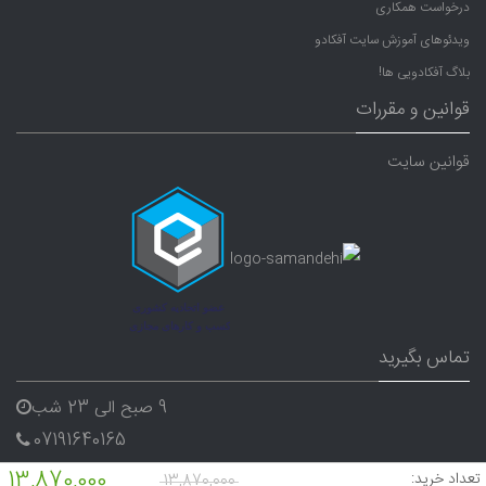
درخواست همکاری
ویدئوهای آموزش سایت آفکادو
بلاگ آفکادویی ها!
قوانین و مقررات
قوانین سایت
تماس بگیرید
9 صبح الی 23 شب
07191640165
09338282656
13,870,000
تعداد خرید:
13,870,000