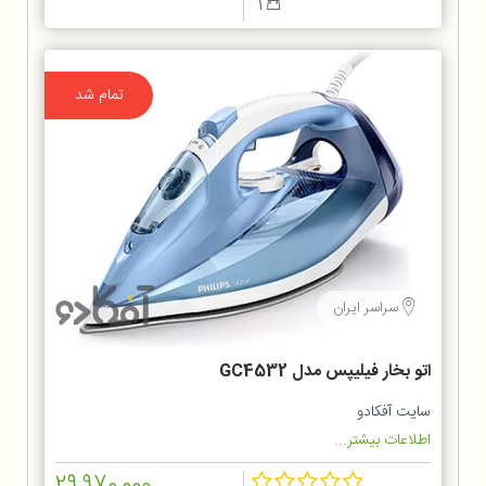
1
تمام شد
سراسر ایران
اتو بخار فیلیپس مدل GC4532
سایت آفکادو
اطلاعات بیشتر...
29,970,000