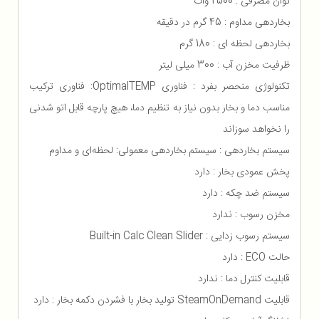
توان مصرفی : 2500 وات
بخاردهی مداوم : 45 گرم در دقیقه
بخاردهی لحظه ای : 180 گرم
ظرفیت مخزن آب : 300 میلی لیتر
تکنولوژی منحصر بفرد : فناوری OptimalTEMP: فناوری ترکیب
مناسب دما و بخار بدون نیاز به تنظیم دما، هیچ پارچه قابل اتو شدنی
را نخواهد سوزاند
سیستم بخاردهی : سیستم بخاردهی معمولی: لحظه‌ای و مداوم
پخش عمودی بخار : دارد
سیستم ضد چکه : دارد
مخزن رسوب : ندارد
سیستم رسوب زدایی : Built-in Calc Clean Slider
حالت ECO : دارد
قابلیت کنترل دما : ندارد
قابلیت SteamOnDemand تولید بخار با فشردن دکمه بخار : دارد