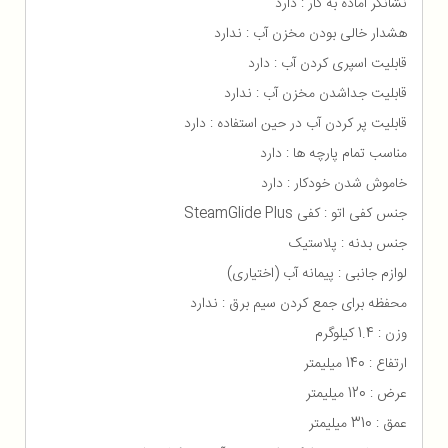
نشانگر آماده به کار : دارد
هشدار خالی بودن مخزن آب : ندارد
قابلیت اسپری کردن آب : دارد
قابلیت جداشدن مخزن آب : ندارد
قابلیت پر کردن آب در حین استفاده : دارد
مناسب تمام پارچه ها : دارد
خاموش شدن خودکار : دارد
جنس کفی اتو : کفی SteamGlide Plus
جنس بدنه : پلاستیک
لوازم جانبی : پیمانه آب (اختیاری)
محفظه برای جمع كردن سیم برق : ندارد
وزن : 1.4 کیلوگرم
ارتفاع : 140 میلیمتر
عرض : 120 میلیمتر
عمق : 310 میلیمتر