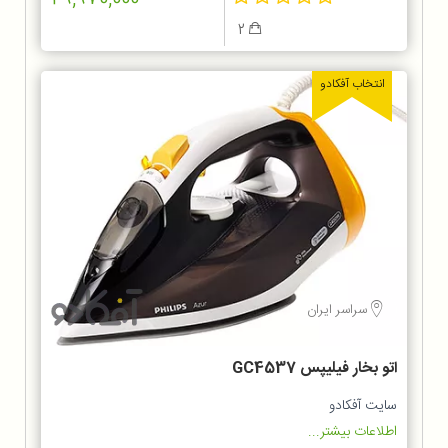
2
انتخاب آفکادو
سراسر ایران
اتو بخار فیلیپس GC4537
سایت آفکادو
اطلاعات بیشتر...