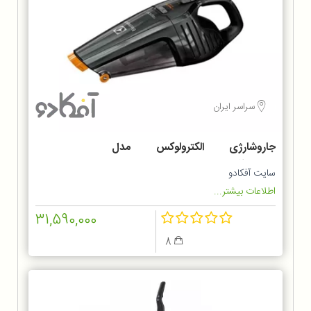
سراسر ایران
جاروشارژی الکترولوکس مدل
ZB6214IGM
سایت آفکادو
اطلاعات بیشتر...
31,590,000
8