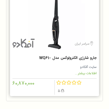
سراسر ایران
جارو شارژی الکترولوکس مدل WQ61-
1OGG
سایت آفکادو
اطلاعات بیشتر...
60,870,000
5