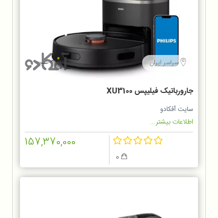
سراسر ایران
جارورباتیک فیلیپس XU3100
سایت آفکادو
اطلاعات بیشتر...
157,370,000
0