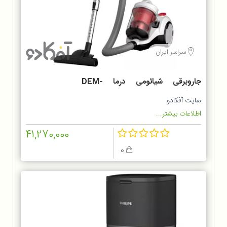
سراسر ایران
جاروبرقی شیائومی درما DEM-
TJ301W
سایت آفکادو
اطلاعات بیشتر...
41,270,000
0