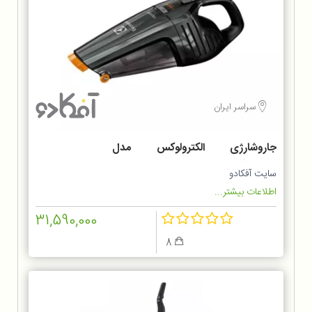
سراسر ایران
جاروشارژی الکترولوکس مدل
ZB6214IGM
سایت آفکادو
اطلاعات بیشتر...
31,590,000
8