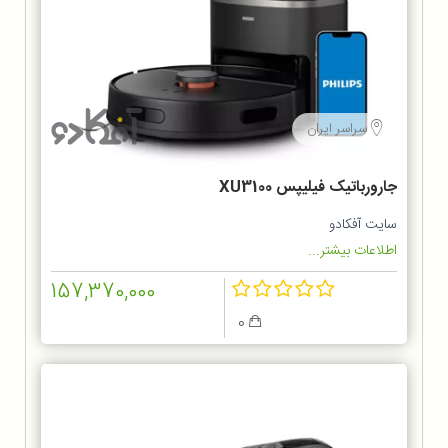
سراسر ایران
جارورباتیک فیلیپس XU3100
سایت آفکادو
اطلاعات بیشتر...
157,370,000
0