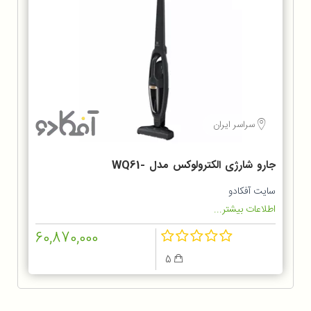
سراسر ایران
جارو شارژی الکترولوکس مدل WQ61-
1OGG
سایت آفکادو
اطلاعات بیشتر...
60,870,000
5