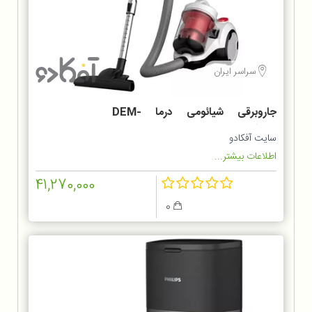
سراسر ایران
جاروبرقی شیائومی درما DEM-
TJ301W
سایت آفکادو
اطلاعات بیشتر...
41,270,000
0