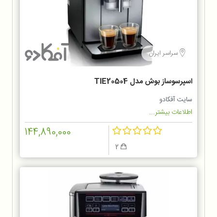
سراسر ایران
اسپرسوساز بوش مدل TIE20504
سایت آفکادو
اطلاعات بیشتر...
144,890,000
2