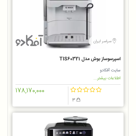
سراسر ایران
اسپرسوساز بوش مدل TIS60321
سایت آفکادو
اطلاعات بیشتر...
178,170,000
3