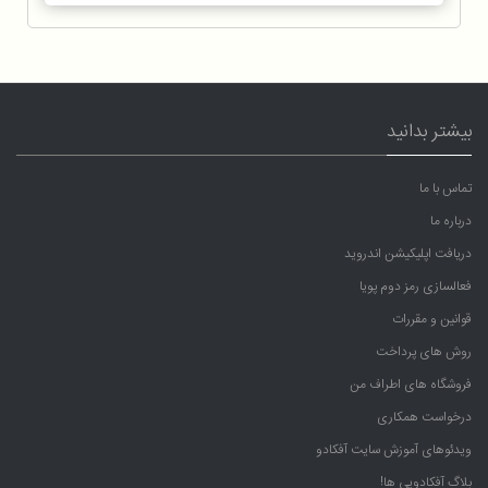
بیشتر بدانید
تماس با ما
درباره ما
دریافت اپلیکیشن اندروید
فعالسازی رمز دوم پویا
قوانین و مقررات
روش های پرداخت
فروشگاه های اطراف من
درخواست همکاری
ویدئوهای آموزش سایت آفکادو
بلاگ آفکادویی ها!