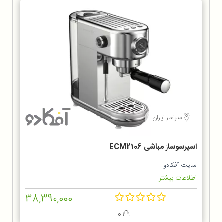
سراسر ایران
اسپرسوساز مباشی ECM2106
سایت آفکادو
اطلاعات بیشتر...
38,390,000
0