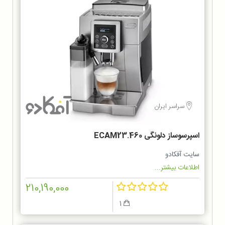
سراسر ایران
اسپرسوساز دلونگی ECAM23.460
سایت آفکادو
اطلاعات بیشتر...
210,190,000
1