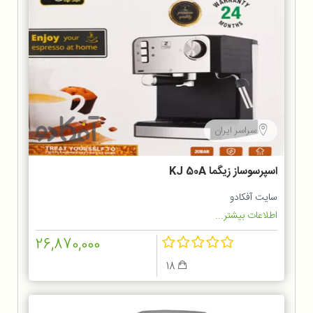
سراسر ایران
اسپرسوساز زیگما KJ 50A
سایت آفکادو
اطلاعات بیشتر...
26,870,000
18