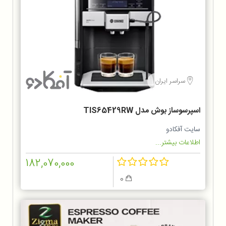
سراسر ایران
اسپرسوساز بوش مدل TIS65429RW
سایت آفکادو
اطلاعات بیشتر...
182,070,000
0