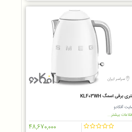
سراسر ایران
ری برقی اسمگ KLF03WH
ایت آفکادو
لاعات بیشتر...
48,670,000