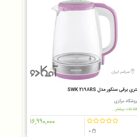
سراسر ایران
ری برقی سنکور مدل SWK 2198RS
روشگاه مرکزی
لاعات بیشتر...
16,990,000
0