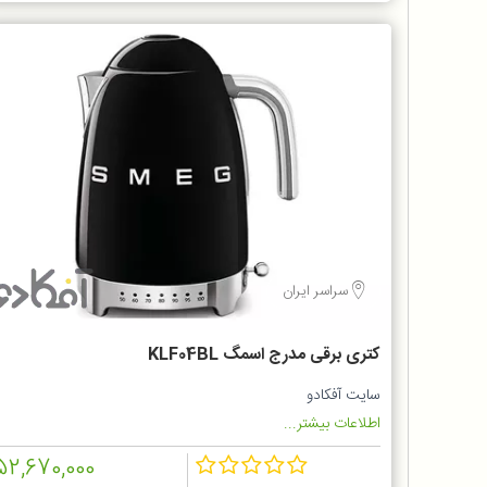
سراسر ایران
کتری برقی مدرج اسمگ KLF04BL
سایت آفکادو
اطلاعات بیشتر...
52,670,000