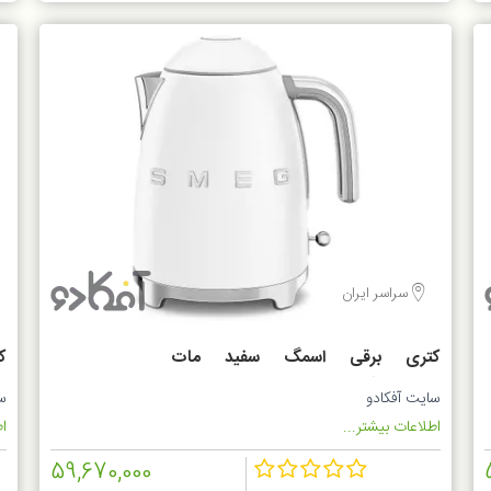
سراسر ایران
کتری برقی اسمگ سفید مات
کت
KLF03WHMEU
سایت آفکادو
س
اطلاعات بیشتر...
اط
59,670,000