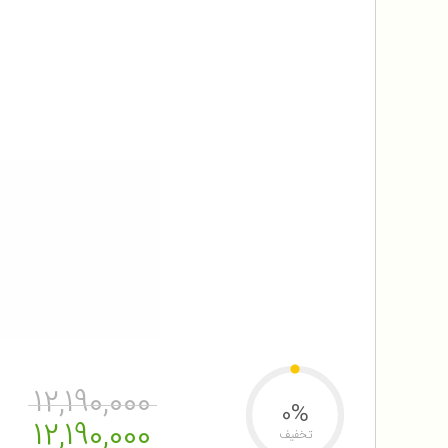
12,190,000
0%
12,190,000
تخفیف