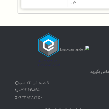
0
ماس بگیرید
9 صبح الی 23 شب
07191640165
09338282656