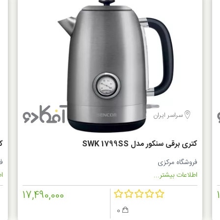
سراسر ایران
کتری برقی سنکور مدل SWK 1799SS
کت
فروشگاه مرکزی
ف
اطلاعات بیشتر...
اط
17,490,000
0