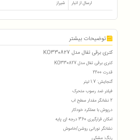
ارسال از انبار
شیراز
توضیحات بیشتر
کتری برقی تفال مدل KO330827
کتری برقی تفال مدل KO330827
قدرت 2200
گنجايش: 1.7 ليتر
فیلتر ضد رسوب متحرک
2 نشانگر مقدار سطح اب
درپوش با عملکرد خودکار
امکان قرارگیری 360 درجه ای پایه
نشانگر نورانی روشن/خاموش
رنگ: مشکی