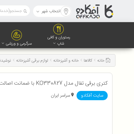
انتخاب شهر
رستوران و کافی
شاپ
سرگرمی و ورزشی
خانه
کالاها
خانه و آشپزخانه
لوازم برقی آشپزخانه
نوشیدن
کتری برقی تفال مدل KO330827 با ضمانت اصالت و سلامت کالا به همراه 12 ماه گارانتی
سایت آفکادو
سراسر ایران