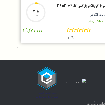
خ کن الکترولوکس E6AF1520K
3%
ایت آفکادو
تخفیف
لاعات بیشتر...
49,170,000
0
ماس بگیرید