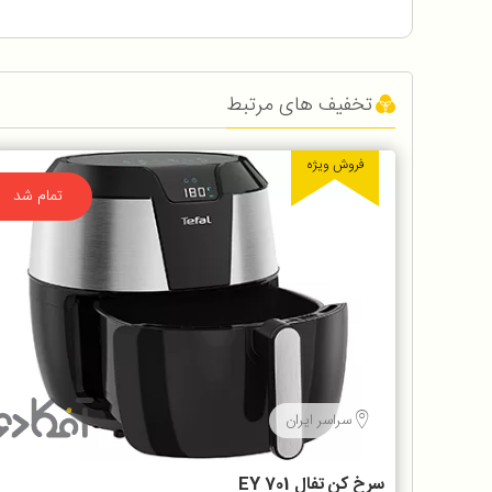
تخفیف های مرتبط
فروش ویژه
تمام شد
سراسر ایران
سرخ كن تفال EY 701