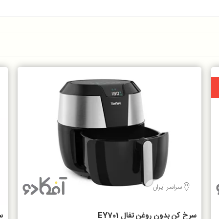
سراسر ایران
سرخ کن بدون روغن تفال EY701
سر