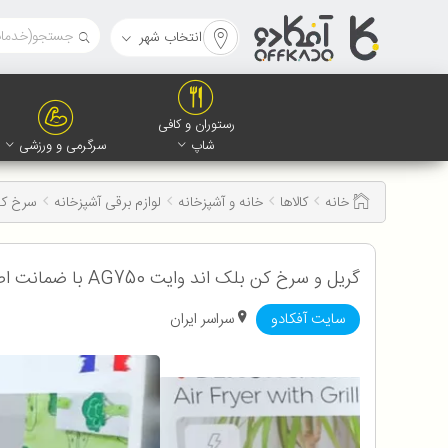
انتخاب شهر
رستوران و کافی
شاپ
سرگرمی و ورزشی
خانه
کالاها
خانه و آشپزخانه
لوازم برقی آشپزخانه
سرخ ک
گریل و سرخ کن بلک اند وایت AG750 با ضمانت اصالت و سلامت کالا به همراه 12 ماه گارانتی
سایت آفکادو
سراسر ایران