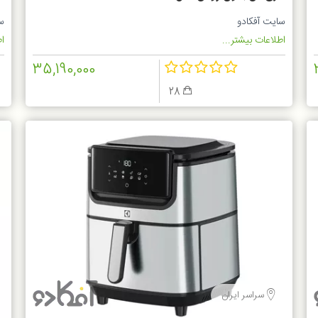
سایت آفکادو
س
اطلاعات بیشتر...
اط
35,190,000
28
سراسر ایران