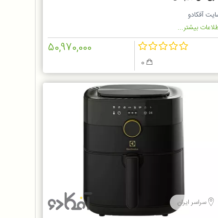
ایت آفکادو
لاعات بیشتر...
50,970,000
0
سراسر ایران