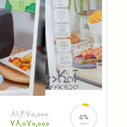
81,470,000
5%
78,070,000
تخفیف