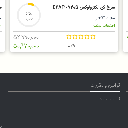
سرخ کن الکترولوکس E6AF1-720S
سر
6%
سایت آفکادو
س
تخفیف
اطلاعات بیشتر...
اط
52,990,000
50,970,000
0
قوانین و مقررات
قوانین سایت
ت