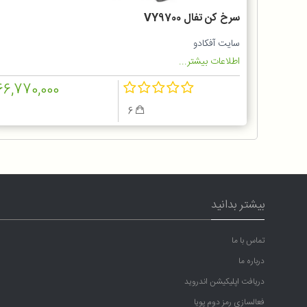
سرخ کن تفال VY9700
سایت آفکادو
اطلاعات بیشتر...
66,770,000
6
بیشتر بدانید
تماس با ما
درباره ما
دریافت اپلیکیشن اندروید
فعالسازی رمز دوم پویا