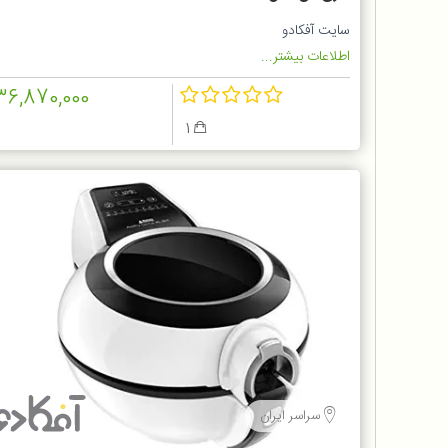
سایت آفکادو
اطلاعات بیشتر...
36,870,000
1
سراسر ایران