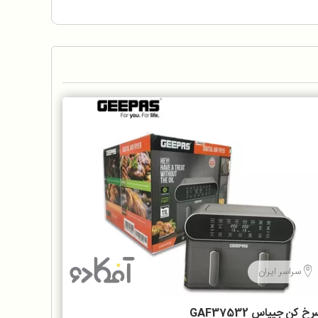
سراسر ایران
خ کن جیپاس GAF37532