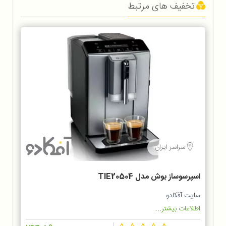
تخفیف های مرتبط
سراسر ایران
اسپرسوساز بوش مدل TIE20504
سایت آفکادو
اطلاعات بیشتر...