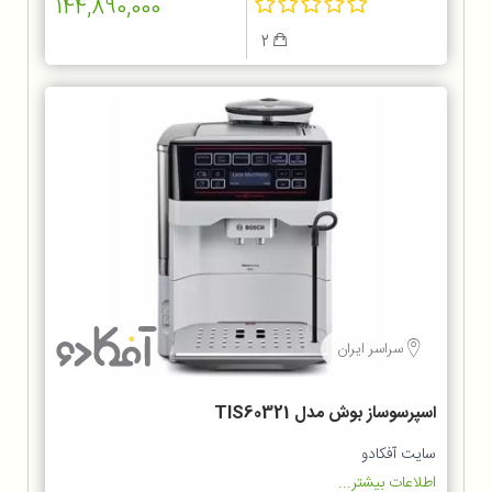
144,890,000
2
سراسر ایران
اسپرسوساز بوش مدل TIS60321
سایت آفکادو
اطلاعات بیشتر...