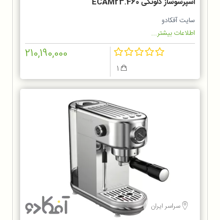
اسپرسوساز دلونگی ECAM23.460
سایت آفکادو
اطلاعات بیشتر...
210,190,000
1
سراسر ایران