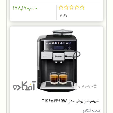
178,170,000
3
سراسر ایران
اسپرسوساز بوش مدل TIS65429RW
سایت آفکادو